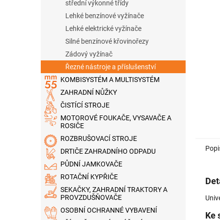
n
střední výkonné třídy
e
Lehké benzínové vyžínače
l
Lehké elektrické vyžínače
Silné benzínové křovinořezy
Zádový vyžínač
Řezné nástroje a příslušenství
KOMBISYSTÉM A MULTISYSTÉM
ZAHRADNÍ NŮŽKY
ČISTÍCÍ STROJE
MOTOROVÉ FOUKAČE, VYSAVAČE A
ROSIČE
ROZBRUŠOVACÍ STROJE
Popi
DRTIČE ZAHRADNÍHO ODPADU
PŮDNÍ JAMKOVAČE
ROTAČNÍ KYPŘIČE
Det
SEKAČKY, ZAHRADNÍ TRAKTORY A
PROVZDUŠŇOVAČE
Univ
OSOBNÍ OCHRANNÉ VYBAVENÍ
Ke 