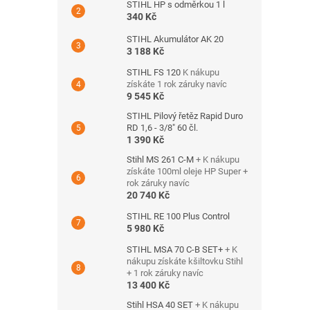
STIHL HP s odměrkou 1 l
340 Kč
STIHL Akumulátor AK 20
3 188 Kč
STIHL FS 120
K nákupu
získáte 1 rok záruky navíc
9 545 Kč
STIHL Pilový řetěz Rapid Duro
RD 1,6 - 3/8" 60 čl.
1 390 Kč
Stihl MS 261 C-M
+ K nákupu
získáte 100ml oleje HP Super +
rok záruky navíc
20 740 Kč
STIHL RE 100 Plus Control
5 980 Kč
STIHL MSA 70 C-B SET+
+ K
nákupu získáte kšiltovku Stihl
+ 1 rok záruky navíc
13 400 Kč
Stihl HSA 40 SET
+ K nákupu