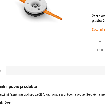
Žací hlav
plastový
Detailní 
TISK
s
ailní popis produktu
erzální řezný nástroj pro začišťovací práce a práce na ploše. Se dvěma n
stažení