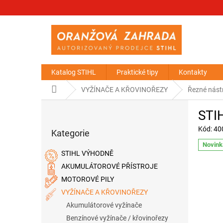
Přejít
na
obsah
Katalog STIHL
Praktické tipy
Kontakty
Domů
VYŽÍNAČE A KŘOVINOŘEZY
Řezné nástr
P
STIH
o
Přeskočit
s
Kód:
40
Kategorie
kategorie
t
Novink
r
STIHL VÝHODNĚ
a
AKUMULÁTOROVÉ PŘÍSTROJE
n
MOTOROVÉ PILY
n
í
VYŽÍNAČE A KŘOVINOŘEZY
p
Akumulátorové vyžínače
a
Benzínové vyžínače / křovinořezy