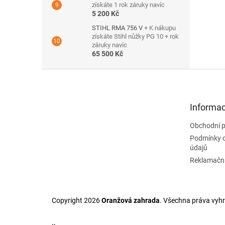
získáte 1 rok záruky navíc
5 200 Kč
STIHL RMA 756 V
+ K nákupu
získáte Stihl nůžky PG 10 + rok
záruky navíc
65 500 Kč
Z
á
p
a
Informac
t
Obchodní 
í
Podmínky 
údajů
Reklamační
Copyright 2026
Oranžová zahrada
. Všechna práva vyh