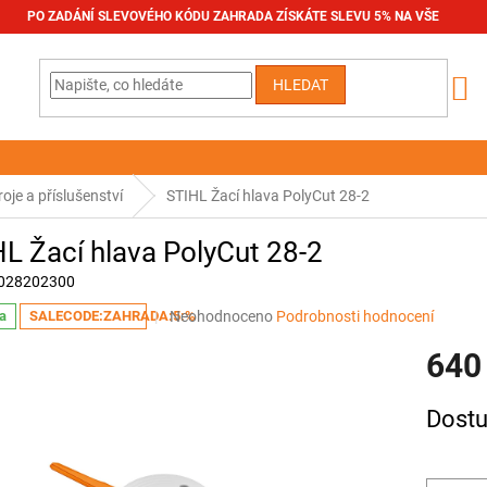
PO ZADÁNÍ SLEVOVÉHO KÓDU ZAHRADA ZÍSKÁTE SLEVU 5% NA VŠE
HLEDAT
oje a příslušenství
STIHL Žací hlava PolyCut 28-2
L Žací hlava PolyCut 28-2
028202300
Průměrné
Neohodnoceno
Podrobnosti hodnocení
a
SALECODE:ZAHRADA:5:%
hodnocení
640
produktu
je
0,0
Měrná
Dostu
z
cena:
5
hvězdiček.