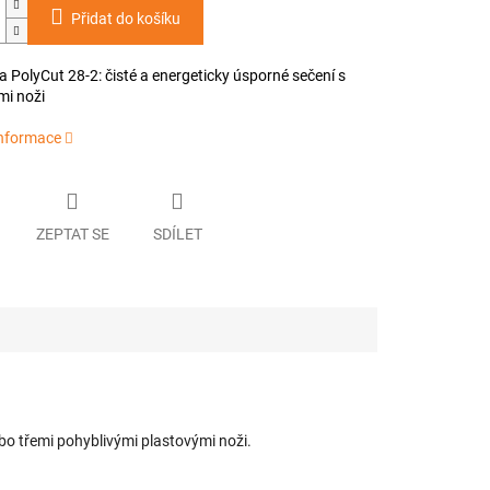
Přidat do košíku
a PolyCut 28-2: čisté a energeticky úsporné sečení s
mi noži
informace
ZEPTAT SE
SDÍLET
ebo třemi pohyblivými plastovými noži.