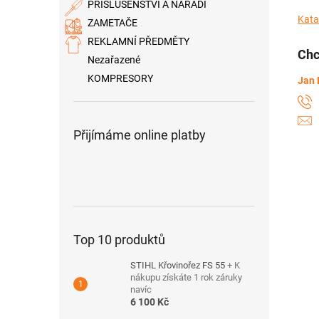
PŘÍSLUŠENSTVÍ A NÁŘADÍ
Kata
ZAMETAČE
REKLAMNÍ PŘEDMĚTY
Chc
Nezařazené
KOMPRESORY
Jan 
Přijímáme online platby
Top 10 produktů
STIHL Křovinořez FS 55
+ K
nákupu získáte 1 rok záruky
navíc
6 100 Kč