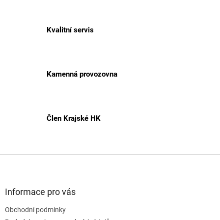
Kvalitní servis
Kamenná provozovna
Člen Krajské HK
Z
á
p
a
Informace pro vás
t
Obchodní podmínky
í