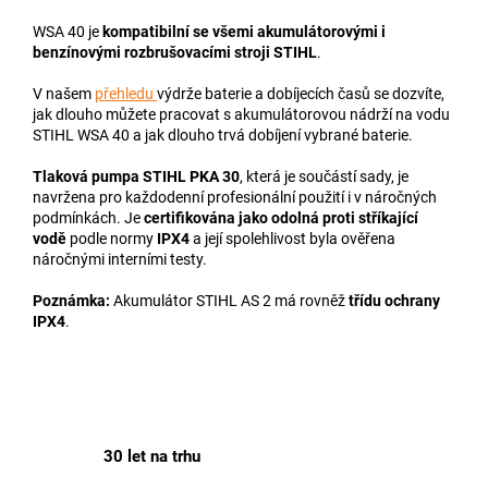
WSA 40 je
kompatibilní se všemi akumulátorovými i
benzínovými rozbrušovacími stroji STIHL
.
V našem
přehledu
výdrže baterie a dobíjecích časů se dozvíte,
jak dlouho můžete pracovat s akumulátorovou nádrží na vodu
STIHL WSA 40 a jak dlouho trvá dobíjení vybrané baterie.
Tlaková pumpa STIHL PKA 30
, která je součástí sady, je
navržena pro každodenní profesionální použití i v náročných
podmínkách. Je
certifikována jako odolná proti stříkající
vodě
podle normy
IPX4
a její spolehlivost byla ověřena
náročnými interními testy.
Poznámka:
Akumulátor STIHL AS 2 má rovněž
třídu ochrany
IPX4
.
30 let na trhu