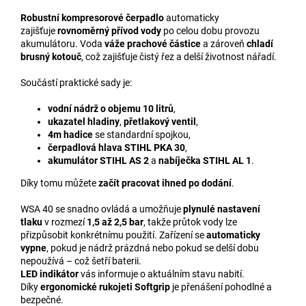
Robustní kompresorové čerpadlo
automaticky
zajišťuje
rovnoměrný přívod vody
po celou dobu provozu
akumulátoru. Voda
váže prachové částice
a zároveň
chladí
brusný kotouč
, což zajišťuje čistý řez a delší životnost nářadí.
Součástí praktické sady je:
vodní nádrž o objemu 10 litrů
,
ukazatel hladiny
,
přetlakový ventil
,
4m hadice
se standardní spojkou,
čerpadlová hlava STIHL PKA 30
,
akumulátor STIHL AS 2
a
nabíječka STIHL AL 1
.
Díky tomu můžete
začít pracovat ihned po dodání
.
WSA 40 se snadno ovládá a umožňuje
plynulé nastavení
tlaku
v rozmezí
1,5 až 2,5 bar
, takže průtok vody lze
přizpůsobit konkrétnímu použití. Zařízení se
automaticky
vypne
, pokud je nádrž prázdná nebo pokud se delší dobu
nepoužívá – což šetří baterii.
LED indikátor
vás informuje o aktuálním stavu nabití.
Díky
ergonomické rukojeti Softgrip
je přenášení pohodlné a
bezpečné.