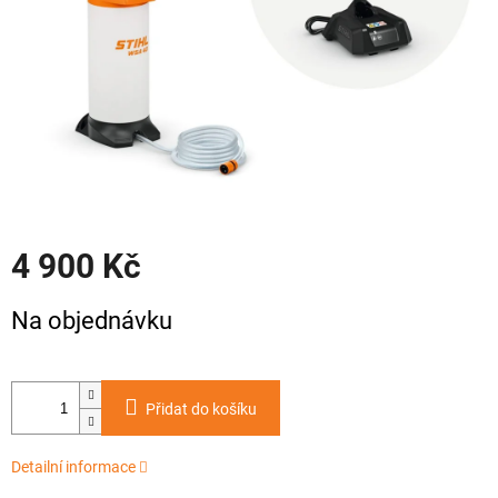
4 900 Kč
Měrná
Na objednávku
cena:
Přidat do košíku
Detailní informace