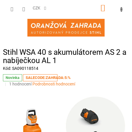
Přejít
NÁKUPNÍ
na
CZK
obsah
KOŠÍK
Stihl WSA 40 s akumulátorem AS 2 a
nabíječkou AL 1
Kód:
SA090118514
Novinka
SALECODE:ZAHRADA:5:%
Průměrné
1 hodnocení
Podrobnosti hodnocení
hodnocení
produktu
je
5,0
z
5
hvězdiček.