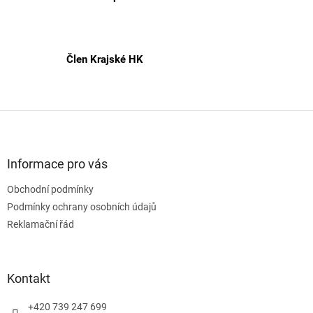
Člen Krajské HK
Z
á
p
a
Informace pro vás
t
Obchodní podmínky
í
Podmínky ochrany osobních údajů
Reklamační řád
Kontakt
+420 739 247 699