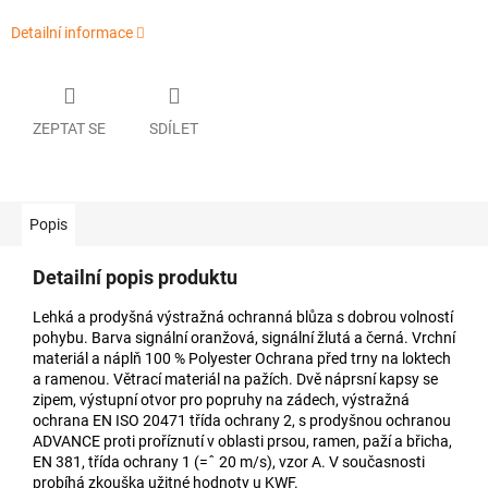
Detailní informace
ZEPTAT SE
SDÍLET
Popis
Detailní popis produktu
Lehká a prodyšná výstražná ochranná blůza s dobrou volností
pohybu. Barva signální oranžová, signální žlutá a černá. Vrchní
materiál a náplň 100 % Polyester Ochrana před trny na loktech
a ramenou. Větrací materiál na pažích. Dvě náprsní kapsy se
zipem, výstupní otvor pro popruhy na zádech, výstražná
ochrana EN ISO 20471 třída ochrany 2, s prodyšnou ochranou
ADVANCE proti proříznutí v oblasti prsou, ramen, paží a břicha,
EN 381, třída ochrany 1 (=ˆ 20 m/s), vzor A. V současnosti
probíhá zkouška užitné hodnoty u KWF.