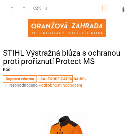
Přejít
NÁKUPNÍ
na
CZK
obsah
KOŠÍK
STIHL Výstražná blůza s ochranou
proti proříznutí Protect MS
Kód:
Doprava zdarma
SALECODE:ZAHRADA:5:%
Průměrné
Neohodnoceno
Podrobnosti hodnocení
hodnocení
produktu
je
0,0
z
5
hvězdiček.