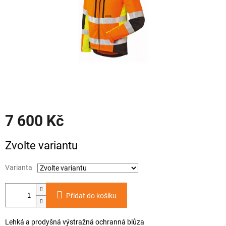
7 600 Kč
Měrná
Zvolte variantu
cena:
Varianta
Přidat do košíku
Lehká a prodyšná výstražná ochranná blůza