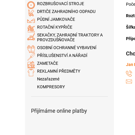
ROZBRUŠOVACÍ STROJE
Poče
DRTIČE ZAHRADNÍHO ODPADU
Rozt
PŮDNÍ JAMKOVAČE
Šířka
ROTAČNÍ KYPŘIČE
SEKAČKY, ZAHRADNÍ TRAKTORY A
Přípo
PROVZDUŠŇOVAČE
OSOBNÍ OCHRANNÉ VYBAVENÍ
Chc
PŘÍSLUŠENSTVÍ A NÁŘADÍ
ZAMETAČE
Jan 
REKLAMNÍ PŘEDMĚTY
Nezařazené
KOMPRESORY
Přijímáme online platby