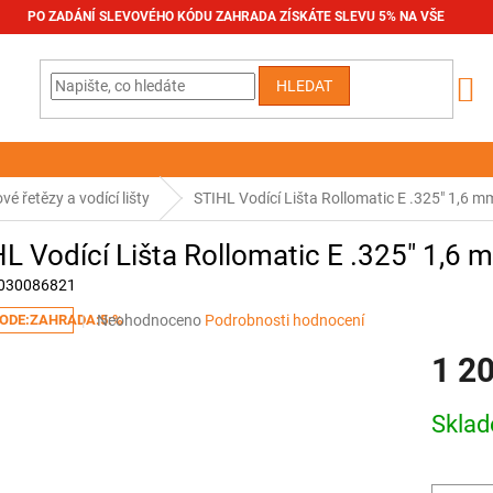
PO ZADÁNÍ SLEVOVÉHO KÓDU ZAHRADA ZÍSKÁTE SLEVU 5% NA VŠE
HLEDAT
ové řetězy a vodící lišty
STIHL Vodící Lišta Rollomatic E .325" 1,6 
L Vodící Lišta Rollomatic E .325" 1,6
030086821
Průměrné
Neohodnoceno
Podrobnosti hodnocení
ODE:ZAHRADA:5:%
hodnocení
1 2
produktu
je
0,0
Měrná
Skla
z
cena:
5
hvězdiček.