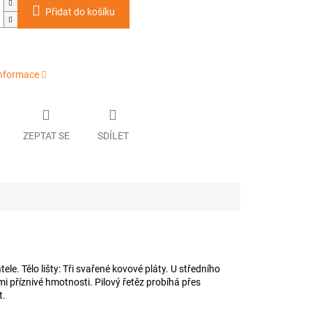
Přidat do košíku
informace
ZEPTAT SE
SDÍLET
tele. Tělo lišty: Tři svařené kovové pláty. U středního
mi příznivé hmotnosti. Pilový řetěz probíhá přes
t.