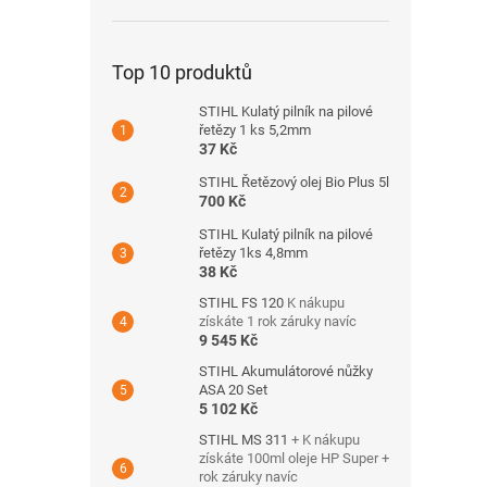
Top 10 produktů
STIHL Kulatý pilník na pilové
řetězy 1 ks 5,2mm
37 Kč
STIHL Řetězový olej Bio Plus 5l
700 Kč
STIHL Kulatý pilník na pilové
řetězy 1ks 4,8mm
38 Kč
STIHL FS 120
K nákupu
získáte 1 rok záruky navíc
9 545 Kč
STIHL Akumulátorové nůžky
ASA 20 Set
5 102 Kč
STIHL MS 311
+ K nákupu
získáte 100ml oleje HP Super +
rok záruky navíc