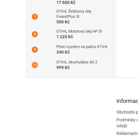
17 600 Kč
STIHL Řetězový olej
ForestPlus 5l
500 Kč
STIHL Motorový olej HP 5l
1 220 Kč
Plnící systém na palivo STIHL
340 Kč
STIHL Akumulátor AS 2
999 Kč
Z
á
p
a
Informac
t
Obchodní 
í
Podmínky 
údajů
Reklamační