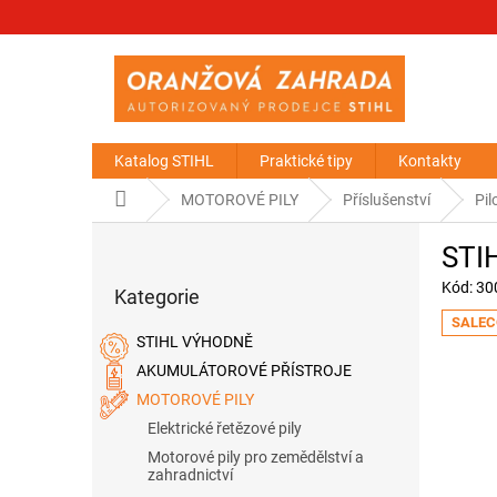
Přejít
na
obsah
Katalog STIHL
Praktické tipy
Kontakty
Domů
MOTOROVÉ PILY
Příslušenství
Pil
P
STIH
o
Přeskočit
s
Kód:
30
Kategorie
kategorie
t
SALEC
r
STIHL VÝHODNĚ
a
AKUMULÁTOROVÉ PŘÍSTROJE
n
MOTOROVÉ PILY
n
í
Elektrické řetězové pily
p
Motorové pily pro zemědělství a
a
zahradnictví