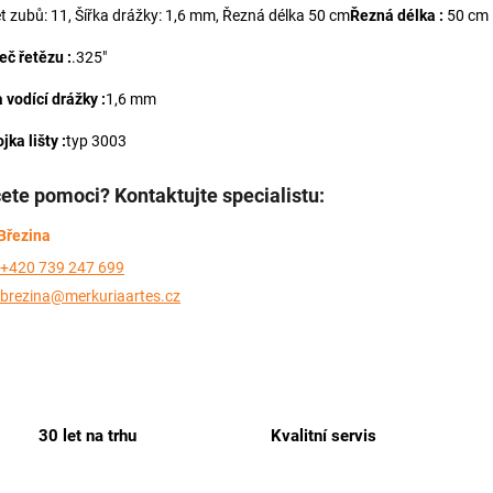
t zubů: 11, Šířka drážky: 1,6 mm, Řezná délka 50 cm
Řezná délka :
50 cm
eč řetězu :
.325"
 vodící drážky :
1,6 mm
jka lišty :
typ 3003
ete pomoci? Kontaktujte specialistu:
Březina
+420 739 247 699
brezina@merkuriaartes.cz
30 let na trhu
Kvalitní servis