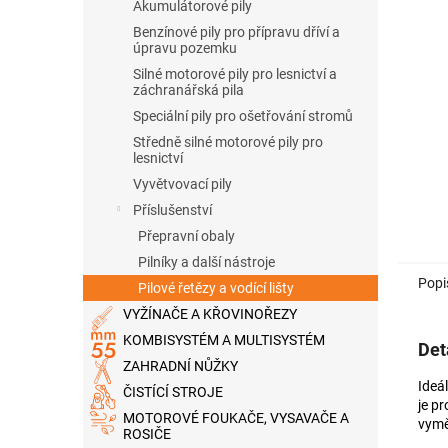
n
Akumulátorové pily
e
Benzínové pily pro přípravu dříví a
l
úpravu pozemku
Silné motorové pily pro lesnictví a
záchranářská pila
Speciální pily pro ošetřování stromů
Středně silné motorové pily pro
lesnictví
Vyvětvovací pily
Příslušenství
Přepravní obaly
Pilníky a další nástroje
Popi
Pilové řetězy a vodící lišty
VYŽÍNAČE A KŘOVINOŘEZY
KOMBISYSTÉM A MULTISYSTÉM
Det
ZAHRADNÍ NŮŽKY
Ideál
ČISTÍCÍ STROJE
je p
MOTOROVÉ FOUKAČE, VYSAVAČE A
vymě
ROSIČE