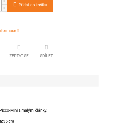
Přidat do košíku
informace
ZEPTAT SE
SDÍLET
 Picco-Mini s malými články.
a:
35 cm