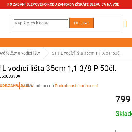
PO ZADÁNÍ SLEVOVÉHO KÓDU ZAHRADA ZÍSKÁTE SLEVU 5% NA VŠE
HLEDAT
ové řetězy a vodící lišty
STIHL vodící lišta 35cm 1,1 3/8 P 50čl.
L vodící lišta 35cm 1,1 3/8 P 50čl.
050033909
Průměrné
Neohodnoceno
Podrobnosti hodnocení
ODE:ZAHRADA:5:%
hodnocení
799
produktu
je
0,0
Měrná
Skla
z
cena:
5
hvězdiček.