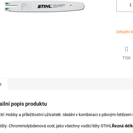
Detailní 
TISK
s
ailní popis produktu
ití: Hobby a příležitostní uživatelé. Ideální v kombinaci s pilovým řetězem
 lišty: Chrommolybdenová ocel, jako všechny vodící lišty STIHL
Řezná délk