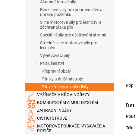
n
Akumulátorové pily
e
Benzínové pily pro přípravu dříví a
l
úpravu pozemku
Silné motorové pily pro lesnictví a
záchranářská pila
Speciální pily pro ošetřování stromů
Středně silné motorové pily pro
lesnictví
Vyvětvovací pily
Příslušenství
Přepravní obaly
Pilníky a další nástroje
Popi
Pilové řetězy a vodící lišty
VYŽÍNAČE A KŘOVINOŘEZY
KOMBISYSTÉM A MULTISYSTÉM
Det
ZAHRADNÍ NŮŽKY
Použ
ČISTÍCÍ STROJE
MOTOROVÉ FOUKAČE, VYSAVAČE A
Tělo
ROSIČE