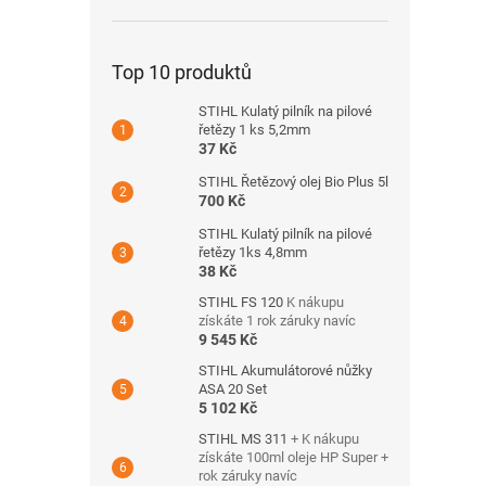
Top 10 produktů
STIHL Kulatý pilník na pilové
řetězy 1 ks 5,2mm
37 Kč
STIHL Řetězový olej Bio Plus 5l
700 Kč
STIHL Kulatý pilník na pilové
řetězy 1ks 4,8mm
38 Kč
STIHL FS 120
K nákupu
získáte 1 rok záruky navíc
9 545 Kč
STIHL Akumulátorové nůžky
ASA 20 Set
5 102 Kč
STIHL MS 311
+ K nákupu
získáte 100ml oleje HP Super +
rok záruky navíc