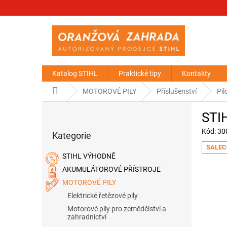
Přejít
na
obsah
Katalog STIHL
Praktické tipy
Kontakty
Domů
MOTOROVÉ PILY
Příslušenství
Pil
P
STIH
o
Přeskočit
s
Kód:
30
Kategorie
kategorie
t
SALEC
r
STIHL VÝHODNĚ
a
AKUMULÁTOROVÉ PŘÍSTROJE
n
MOTOROVÉ PILY
n
í
Elektrické řetězové pily
p
Motorové pily pro zemědělství a
a
zahradnictví