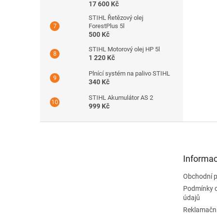
17 600 Kč
STIHL Řetězový olej
ForestPlus 5l
500 Kč
STIHL Motorový olej HP 5l
1 220 Kč
Plnící systém na palivo STIHL
340 Kč
STIHL Akumulátor AS 2
999 Kč
Z
á
p
a
Informac
t
Obchodní 
í
Podmínky 
údajů
Reklamační