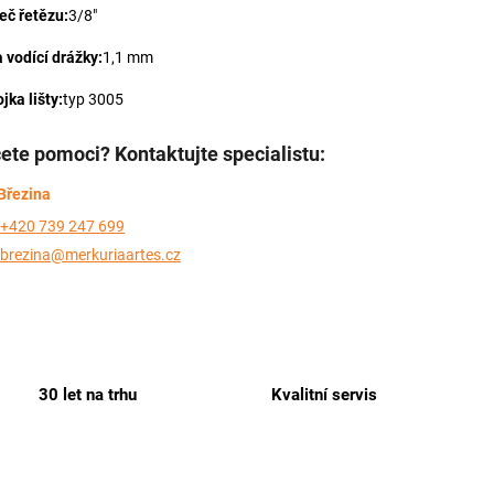
eč řetězu:
3/8"
a vodící drážky:
1,1 mm
jka lišty:
typ 3005
ete pomoci? Kontaktujte specialistu:
Březina
+420 739 247 699
brezina@merkuriaartes.cz
30 let na trhu
Kvalitní servis