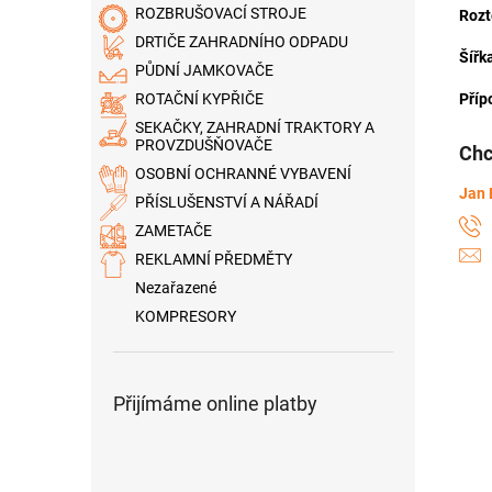
ROZBRUŠOVACÍ STROJE
Rozt
DRTIČE ZAHRADNÍHO ODPADU
Šířk
PŮDNÍ JAMKOVAČE
Přípo
ROTAČNÍ KYPŘIČE
SEKAČKY, ZAHRADNÍ TRAKTORY A
PROVZDUŠŇOVAČE
Chc
OSOBNÍ OCHRANNÉ VYBAVENÍ
Jan 
PŘÍSLUŠENSTVÍ A NÁŘADÍ
ZAMETAČE
REKLAMNÍ PŘEDMĚTY
Nezařazené
KOMPRESORY
Přijímáme online platby