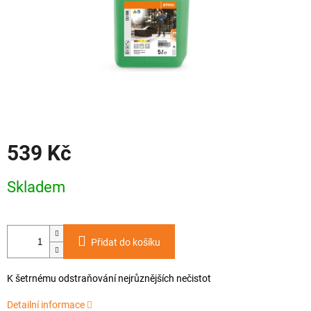
539 Kč
Měrná
Skladem
cena:
Přidat do košíku
K šetrnému odstraňování nejrůznějších nečistot
Detailní informace