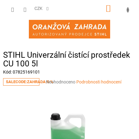
Přejít
NÁKUPNÍ
na
CZK
obsah
KOŠÍK
STIHL Univerzální čistící prostředek
CU 100 5l
Kód:
07825169101
Průměrné
Neohodnoceno
Podrobnosti hodnocení
SALECODE:ZAHRADA:5:%
hodnocení
produktu
je
0,0
z
5
hvězdiček.