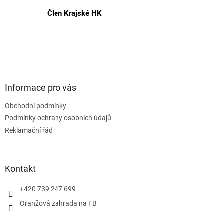
Člen Krajské HK
Z
á
p
a
Informace pro vás
t
Obchodní podmínky
í
Podmínky ochrany osobních údajů
Reklamační řád
Kontakt
+420 739 247 699
Oranžová zahrada na FB