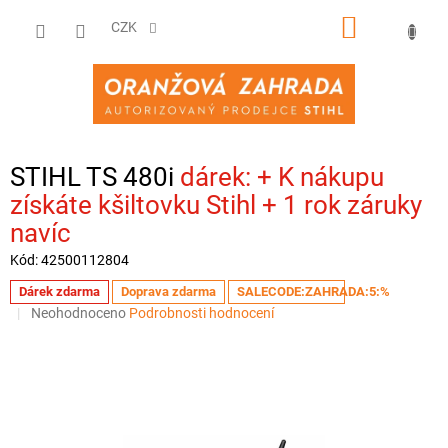
Přejít
NÁKUPNÍ
na
CZK
obsah
KOŠÍK
STIHL TS 480i
+ K nákupu
získáte kšiltovku Stihl + 1 rok záruky
navíc
Kód:
42500112804
Dárek zdarma
Doprava zdarma
SALECODE:ZAHRADA:5:%
Průměrné
Neohodnoceno
Podrobnosti hodnocení
hodnocení
produktu
je
0,0
z
5
hvězdiček.