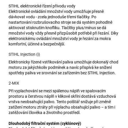
STIHL elektronické řízení přívodu vody
Elektronické ovládání množství vody umožňuje přesně
dávkovat vodu - zcela jednoduše třemi tlačítky. Po
nastartování rozbrušovacího stroje se dá systém pohodlně
aktivovat stisknutím knoflíku. Tlačítky plus/mínus se dá
množství vody vždy přesně přizpůsobit potřebě při řezání. Díky
elektronickému ovládání množství vody je řezání za mokra
komfortní, účinné a bezpečnější.
STIHL Injection (i)
Elektronicky řízené vstřikování paliva umožňuje dokonalý chod
motoru za jakýchkoliv podmínek a navíc přispívá ke snížení
spotřeby paliva ve srovnání se zařízením bez STIHL Injection.
2-MIX
Při vyplachování se mezi spálenou náplň ve spalovacím
prostoru a čerstvou náplň v klikové skříni dostává vzduchová
vrstva neobsahující palivo. Tento polštář snižuje při změně
zatížení motoru ztráty při výplachu obsahující palivo – a tím i
zatěžování člověka a životního prostředí.
Dlouhodobý filtrační systém (cyklónový)