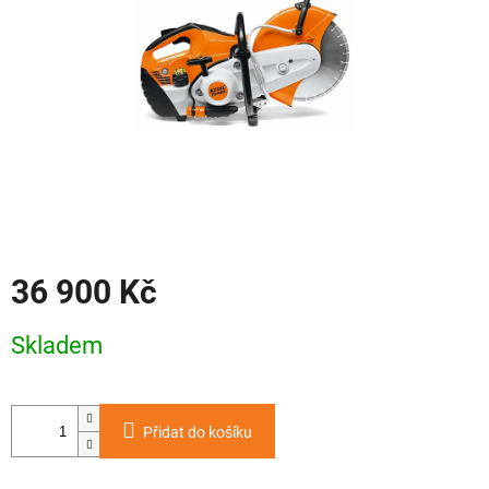
36 900 Kč
Měrná
Skladem
cena:
Přidat do košíku