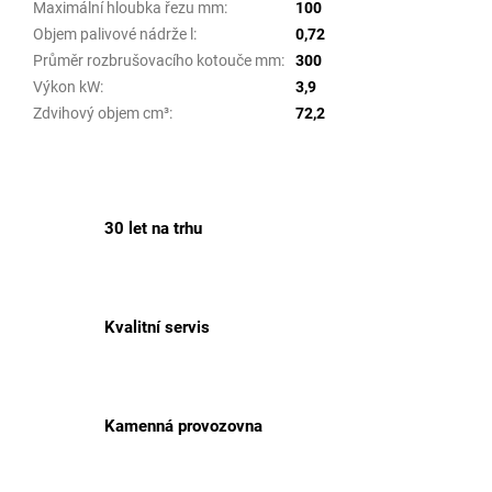
Maximální hloubka řezu mm
:
100
Objem palivové nádrže l
:
0,72
Průměr rozbrušovacího kotouče mm
:
300
Výkon kW
:
3,9
Zdvihový objem cm³
:
72,2
30 let na trhu
Kvalitní servis
Kamenná provozovna