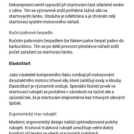
Dekompresní ventil vypouští při startování část stlačené směsi
z válce. Tím se významně sníží potřebná tažná síla na
startovacím lanku. Obsluha je odlehčena a je chráněn celý
startovací systém motorového nářadí.
Ruční palivové čerpadlo
Ručním palivovým čerpadlem lze tlakem palce čerpat palivo do
karburátoru. Tím se po delší provozní přestávce nářadí sníží
počet zatažení za startovací lanko.
ElastoStart
Jako následek kompresního tlaku vznikají při nahazování
dvoutaktního motoru trhavé síly, které zatěžují svaly a klouby.
ElastoStart je významně snižuje. Speciální tlumící prvek ve
startovací rukojetí se protáhne v závislosti na tažné síle a
způsobí tak, že je startování stejnoměrné bez trhavých silových
špiček.
Ergonomický tvar rukojeti
Moderní, ergonomický design nabízí optimalizované polohy
rukojeti. Kruhová trubková rukojeť umožňuje velmi dobrý
komfort při řezání ve všech pracovních polohách.