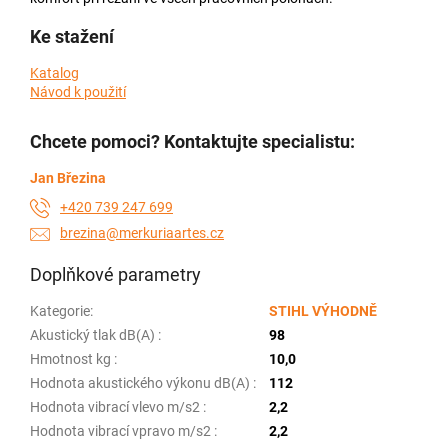
Ke stažení
Katalog
Návod k použití
Chcete pomoci? Kontaktujte specialistu:
Jan Březina
+420 739 247 699
brezina@merkuriaartes.cz
Doplňkové parametry
Kategorie
:
STIHL VÝHODNĚ
Akustický tlak dB(A)
:
98
Hmotnost kg
:
10,0
Hodnota akustického výkonu dB(A)
:
112
Hodnota vibrací vlevo m/s2
:
2,2
Hodnota vibrací vpravo m/s2
:
2,2