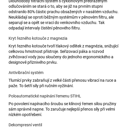
Dlouhodobý filtrační systém s cyklónovým předřazeným
odlučováním se stará o to, aby se již na prvním stupni
odstranilo 80% částic prachu obsažených v nasátém vzduchu.
Neukládají se oproti běžným systémům v pěnovém filtru, ale
separují se a opět se vrací do venkovního vzduchu. Tak
odpadají intervaly čistění pěnového filtru.
Kryt řezného kotouče z magnezia
Kryt řezného kotouče tvoří tlakový odlitek z magnézia, snižující
celkovou hmotnost přístroje. Seřizovací páka a rozvod
zvlhčovací vody jsou sloučeny do jednoho ergonomického a
designově příznivého prvku.
Antivibrační systém
Tlumící prvky zabraňují z velké části přenosu vibrací na ruce a
paže. To šetří síly při ručním vyžínání.
Poloautomatické napínání řemenu STIHL
Po povolení napínacího šroubu se klínový řemen sílou pružiny
sám správně napne. To zaručuje nejlepší přenos síly při velmi
nízkém opotřebení.
Dekompresní ventil