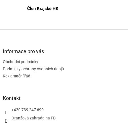
Člen Krajské HK
Z
á
p
a
Informace pro vás
t
Obchodní podmínky
í
Podmínky ochrany osobních údajů
Reklamační řád
Kontakt
+420 739 247 699
Oranžová zahrada na FB