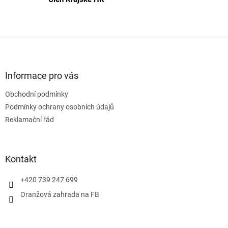
Z
á
p
a
Informace pro vás
t
Obchodní podmínky
í
Podmínky ochrany osobních údajů
Reklamační řád
Kontakt
+420 739 247 699
Oranžová zahrada na FB