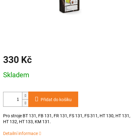
330 Kč
Měrná
Skladem
cena:
Přidat do košíku
Pro stroje BT 131, FB 131, FR 131, FS 131, FS 311, HT 130, HT 131,
HT 132, HT 133, KM 131.
Detailní informace