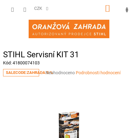
Přejít
NÁKUPNÍ
na
CZK
obsah
KOŠÍK
STIHL Servisní KIT 31
Kód:
41800074103
Průměrné
Neohodnoceno
Podrobnosti hodnocení
SALECODE:ZAHRADA:5:%
hodnocení
produktu
je
0,0
z
5
hvězdiček.