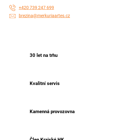
+420 739 247 699
brezina@merkuriaartes.cz
30 let na trhu
Kvalitní servis
Kamenná provozovna
Člen Krajské HK