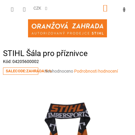
Přejít
NÁKUPNÍ
na
CZK
obsah
KOŠÍK
STIHL Šála pro příznivce
Kód:
04205600002
Průměrné
Neohodnoceno
Podrobnosti hodnocení
SALECODE:ZAHRADA:5:%
hodnocení
produktu
je
0,0
z
5
hvězdiček.