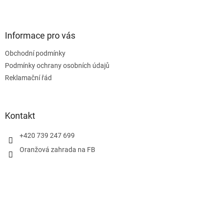
Z
á
p
a
Informace pro vás
t
Obchodní podmínky
í
Podmínky ochrany osobních údajů
Reklamační řád
Kontakt
+420 739 247 699
Oranžová zahrada na FB