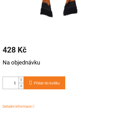
428 Kč
Měrná
Na objednávku
cena:
Přidat do košíku
Detailní informace