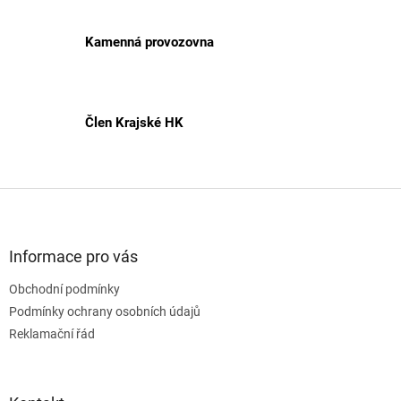
Kamenná provozovna
Člen Krajské HK
Z
á
p
a
Informace pro vás
t
Obchodní podmínky
í
Podmínky ochrany osobních údajů
Reklamační řád