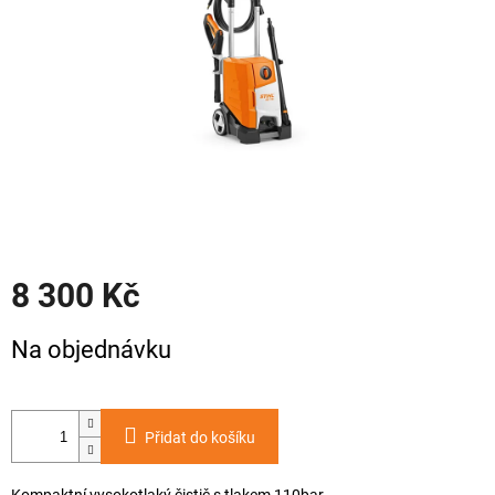
8 300 Kč
Měrná
Na objednávku
cena:
Přidat do košíku