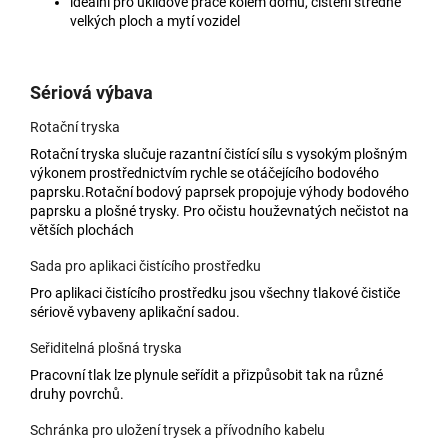
ideální pro úklidové práce kolem domu, čištění středně
velkých ploch a mytí vozidel
Sériová výbava
Rotační tryska
Rotační tryska slučuje razantní čistící sílu s vysokým plošným
výkonem prostřednictvím rychle se otáčejícího bodového
paprsku.Rotační bodový paprsek propojuje výhody bodového
paprsku a plošné trysky. Pro očistu houževnatých nečistot na
větších plochách
Sada pro aplikaci čistícího prostředku
Pro aplikaci čistícího prostředku jsou všechny tlakové čističe
sériově vybaveny aplikační sadou.
Seřiditelná plošná tryska
Pracovní tlak lze plynule seřídit a přizpůsobit tak na různé
druhy povrchů.
Schránka pro uložení trysek a přívodního kabelu