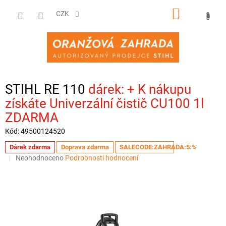
Přejít
NÁKUPNÍ
na
CZK
obsah
KOŠÍK
STIHL RE 110
+ K nákupu
získáte Univerzální čistič CU100 1l
ZDARMA
Kód:
49500124520
Dárek zdarma
Doprava zdarma
SALECODE:ZAHRADA:5:%
Průměrné
Neohodnoceno
Podrobnosti hodnocení
hodnocení
produktu
je
0,0
z
5
hvězdiček.