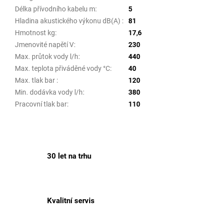
Délka přívodního kabelu m
:
5
Hladina akustického výkonu dB(A)
:
81
Hmotnost kg
:
17,6
Jmenovité napětí V
:
230
Max. průtok vody l/h
:
440
Max. teplota přiváděné vody °C
:
40
Max. tlak bar
:
120
Min. dodávka vody l/h
:
380
Pracovní tlak bar
:
110
30 let na trhu
Kvalitní servis