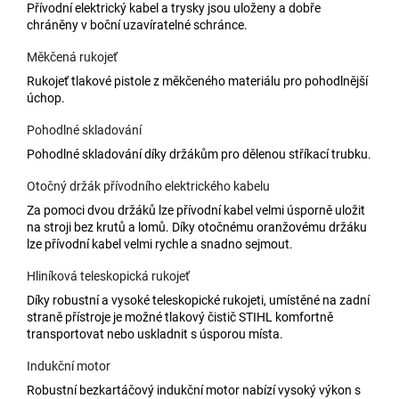
Přívodní elektrický kabel a trysky jsou uloženy a dobře
chráněny v boční uzavíratelné schránce.
Měkčená rukojeť
Rukojeť tlakové pistole z měkčeného materiálu pro pohodlnější
úchop.
Pohodlné skladování
Pohodlné skladování díky držákům pro dělenou stříkací trubku.
Otočný držák přívodního elektrického kabelu
Za pomoci dvou držáků lze přívodní kabel velmi úsporně uložit
na stroji bez krutů a lomů. Díky otočnému oranžovému držáku
lze přívodní kabel velmi rychle a snadno sejmout.
Hliníková teleskopická rukojeť
Díky robustní a vysoké teleskopické rukojeti, umístěné na zadní
straně přístroje je možné tlakový čistič STIHL komfortně
transportovat nebo uskladnit s úsporou místa.
Indukční motor
Robustní bezkartáčový indukční motor nabízí vysoký výkon s