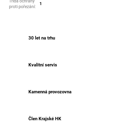
Třída ochrany
1
proti pořezání
:
30 let na trhu
Kvalitní servis
Kamenná provozovna
Člen Krajské HK