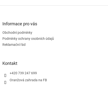
Z
á
p
a
Informace pro vás
t
Obchodní podmínky
í
Podmínky ochrany osobních údajů
Reklamační řád
Kontakt
+420 739 247 699
Oranžová zahrada na FB