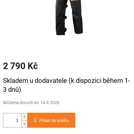
2 790 Kč
Měrná
Skladem u dodavatele (k dispozici během 1-
cena:
3 dnů)
Můžeme doručit do:
14.8.2026
Přidat do košíku