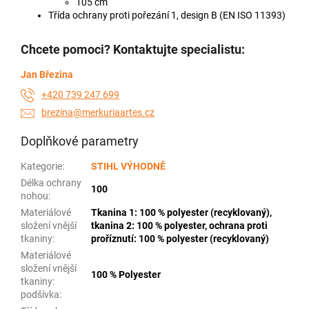
105 cm
Třída ochrany proti pořezání 1, design B (EN ISO 11393)
Chcete pomoci? Kontaktujte specialistu:
Jan Březina
+420 739 247 699
brezina@merkuriaartes.cz
Doplňkové parametry
Kategorie
:
STIHL VÝHODNĚ
Délka ochrany
100
nohou
:
Materiálové
Tkanina 1: 100 % polyester (recyklovaný),
složení vnější
tkanina 2: 100 % polyester, ochrana proti
tkaniny
:
proříznutí: 100 % polyester (recyklovaný)
Materiálové
složení vnější
100 % Polyester
tkaniny:
podšívka
: