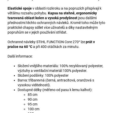
Elastické spoje
v oblasti rozkroku a na popruzích přispívají k
většímu rozsahu pohybu.
Kapsa na stehně, ergonomicky
tvarovaná oblast kolen a vysoká prodyšnost
jsou dalšími
přednostmi těchto ochranných návleků. Kromě toho může tyto
praktické chapsy sdílet více uživatelů a díky nastavitelným
popruhům se v jejich používání střídat.
Ochranné návleky STIHL FUNCTION Core 270° lze
prát v
pračce na 60 °C
a při 400 otáčkách za minutu.
Další informace:
Složení vnějšího materiálu: 100% recyklovaný polyester,
výztuhy a ventilační materiál 100% polyester.
Složení podšívky: 100% polyester
Barva: tříbarevná (černá, antracitová, oranžová s
vysokou viditelností).
Dostupné délky (měřeno od pasu k lemu kalhot):
85 cm
90 cm
95 cm
100 cm