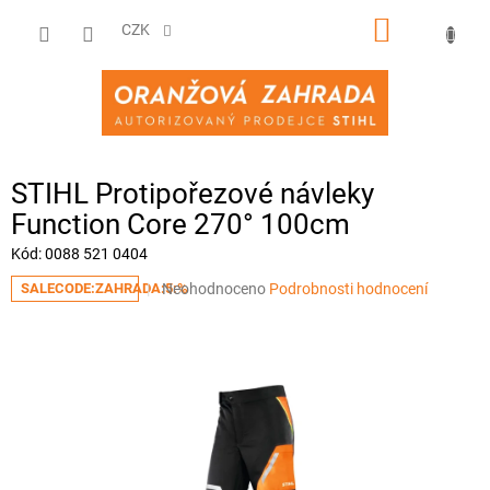
Přejít
NÁKUPNÍ
na
CZK
obsah
KOŠÍK
STIHL Protipořezové návleky
Function Core 270° 100cm
Kód:
0088 521 0404
Průměrné
Neohodnoceno
Podrobnosti hodnocení
SALECODE:ZAHRADA:5:%
hodnocení
produktu
je
0,0
z
5
hvězdiček.