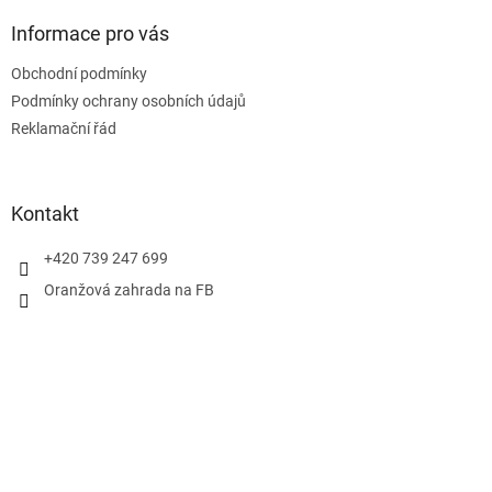
p
a
Informace pro vás
t
Obchodní podmínky
í
Podmínky ochrany osobních údajů
Reklamační řád
Kontakt
+420 739 247 699
Oranžová zahrada na FB