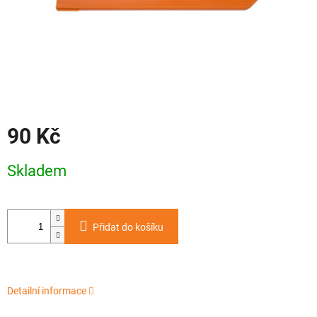
90 Kč
Měrná
Skladem
cena:
Přidat do košíku
Detailní informace