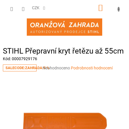
Přejít
NÁKUPNÍ
na
CZK
obsah
KOŠÍK
STIHL Přepravní kryt řetězu až 55cm
Kód:
00007929176
Průměrné
Neohodnoceno
Podrobnosti hodnocení
SALECODE:ZAHRADA:5:%
hodnocení
produktu
je
0,0
z
5
hvězdiček.