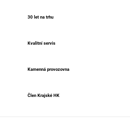
30 let na trhu
Kvalitní servis
Kamenná provozovna
Člen Krajské HK
Z
á