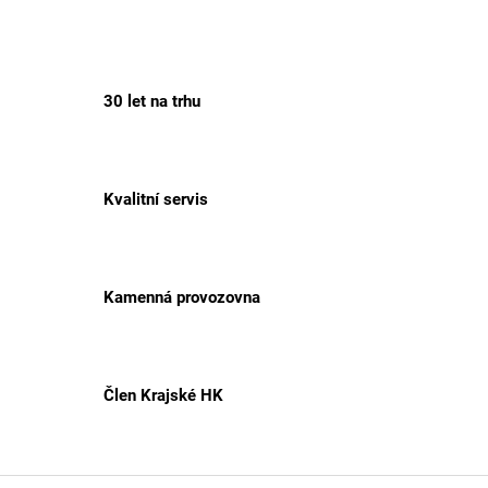
30 let na trhu
Kvalitní servis
Kamenná provozovna
Člen Krajské HK
Z