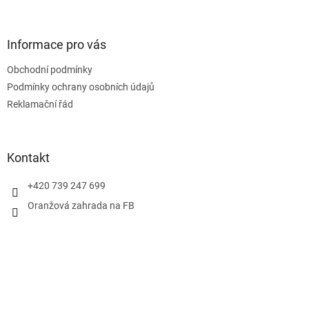
á
p
a
Informace pro vás
t
Obchodní podmínky
í
Podmínky ochrany osobních údajů
Reklamační řád
Kontakt
+420 739 247 699
Oranžová zahrada na FB