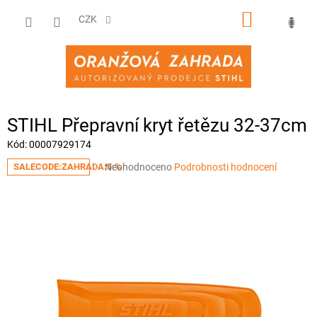
Přejít
NÁKUPNÍ
na
CZK
obsah
KOŠÍK
STIHL Přepravní kryt řetězu 32-37cm
Kód:
00007929174
Průměrné
Neohodnoceno
Podrobnosti hodnocení
SALECODE:ZAHRADA:5:%
hodnocení
produktu
je
0,0
z
5
hvězdiček.