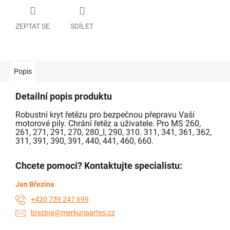
ZEPTAT SE
SDÍLET
Popis
Detailní popis produktu
Robustní kryt řetězu pro bezpečnou přepravu Vaší
motorové pily. Chrání řetěz a uživatele. Pro MS 260,
261, 271, 291, 270, 280_I, 290, 310. 311, 341, 361, 362,
311, 391, 390, 391, 440, 441, 460, 660.
Chcete pomoci? Kontaktujte specialistu:
Jan Březina
+420 739 247 699
brezina@merkuriaartes.cz