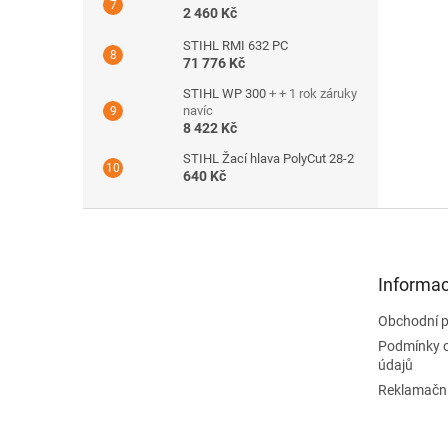
2 460 Kč
STIHL RMI 632 PC
71 776 Kč
STIHL WP 300
+ + 1 rok záruky
navíc
8 422 Kč
STIHL Žací hlava PolyCut 28-2
640 Kč
Z
á
p
a
Informac
t
Obchodní 
í
Podmínky 
údajů
Reklamační