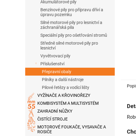
n
Akumulátorové pily
e
Benzínové pily pro přípravu dříví a
l
úpravu pozemku
Silné motorové pily pro lesnictví a
záchranářská pila
Speciální pily pro ošetřování stromů
Středně silné motorové pily pro
lesnictví
Vyvětvovací pily
Příslušenství
Přepravní obaly
Pilníky a další nástroje
Popi
Pilové řetězy a vodící lišty
VYŽÍNAČE A KŘOVINOŘEZY
KOMBISYSTÉM A MULTISYSTÉM
Det
ZAHRADNÍ NŮŽKY
Robu
ČISTÍCÍ STROJE
MOTOROVÉ FOUKAČE, VYSAVAČE A
Chc
ROSIČE