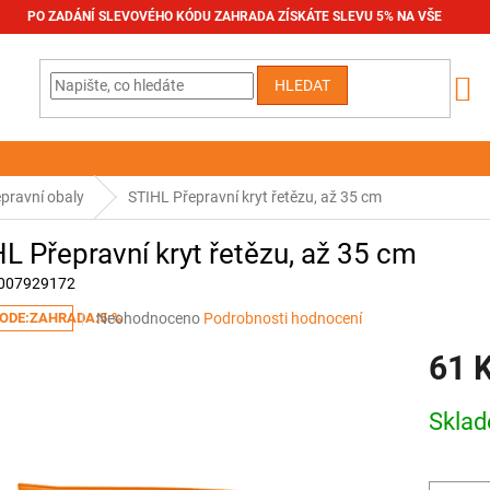
PO ZADÁNÍ SLEVOVÉHO KÓDU ZAHRADA ZÍSKÁTE SLEVU 5% NA VŠE
HLEDAT
pravní obaly
STIHL Přepravní kryt řetězu, až 35 cm
L Přepravní kryt řetězu, až 35 cm
007929172
Průměrné
Neohodnoceno
Podrobnosti hodnocení
ODE:ZAHRADA:5:%
hodnocení
61 
produktu
je
0,0
Měrná
Skla
z
cena:
5
hvězdiček.