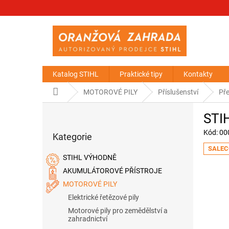
Přejít
na
obsah
Katalog STIHL
Praktické tipy
Kontakty
Domů
MOTOROVÉ PILY
Příslušenství
Pře
P
STIH
o
Přeskočit
s
Kód:
00
Kategorie
kategorie
t
SALEC
r
STIHL VÝHODNĚ
a
AKUMULÁTOROVÉ PŘÍSTROJE
n
MOTOROVÉ PILY
n
í
Elektrické řetězové pily
p
Motorové pily pro zemědělství a
a
zahradnictví