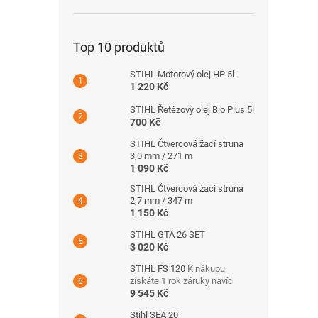
Top 10 produktů
STIHL Motorový olej HP 5l
1 220 Kč
STIHL Řetězový olej Bio Plus 5l
700 Kč
STIHL Čtvercová žací struna
3,0 mm / 271 m
1 090 Kč
STIHL Čtvercová žací struna
2,7 mm / 347 m
1 150 Kč
STIHL GTA 26 SET
3 020 Kč
STIHL FS 120
K nákupu
získáte 1 rok záruky navíc
9 545 Kč
Stihl SEA 20