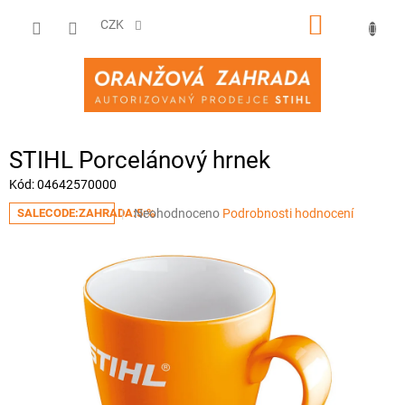
Přejít
NÁKUPNÍ
na
CZK
obsah
KOŠÍK
STIHL Porcelánový hrnek
Kód:
04642570000
Průměrné
Neohodnoceno
Podrobnosti hodnocení
SALECODE:ZAHRADA:5:%
hodnocení
produktu
je
0,0
z
5
hvězdiček.