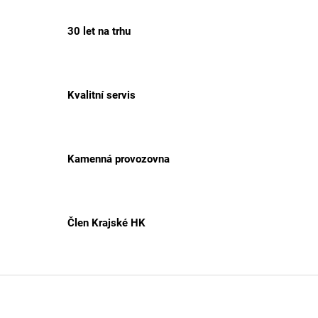
30 let na trhu
Kvalitní servis
Kamenná provozovna
Člen Krajské HK
Z
á
p