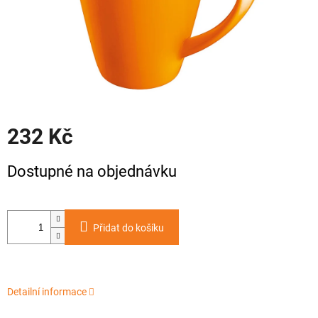
232 Kč
Měrná
Dostupné na objednávku
cena:
Přidat do košíku
Detailní informace