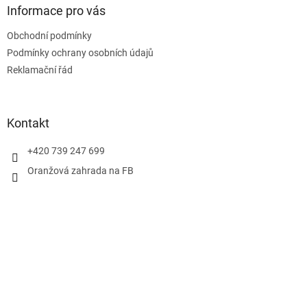
a
Informace pro vás
t
Obchodní podmínky
í
Podmínky ochrany osobních údajů
Reklamační řád
Kontakt
+420 739 247 699
Oranžová zahrada na FB