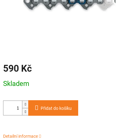
590 Kč
Měrná
Skladem
cena:
Přidat do košíku
Detailní informace