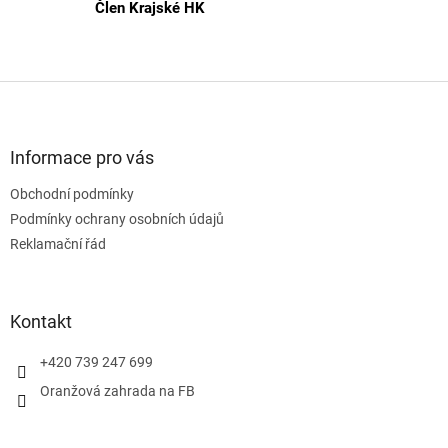
Člen Krajské HK
Z
á
p
a
Informace pro vás
t
Obchodní podmínky
í
Podmínky ochrany osobních údajů
Reklamační řád
Kontakt
+420 739 247 699
Oranžová zahrada na FB