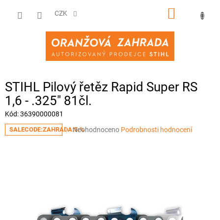
Přejít
NÁKUPNÍ
na
CZK
obsah
KOŠÍK
STIHL Pilový řetěz Rapid Super RS
1,6 - .325" 81čl.
Kód:
36390000081
Průměrné
Neohodnoceno
Podrobnosti hodnocení
SALECODE:ZAHRADA:5:%
hodnocení
produktu
je
0,0
z
5
hvězdiček.