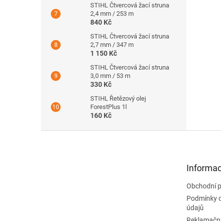
STIHL Čtvercová žací struna
2,4 mm / 253 m
840 Kč
STIHL Čtvercová žací struna
2,7 mm / 347 m
1 150 Kč
STIHL Čtvercová žací struna
3,0 mm / 53 m
330 Kč
STIHL Řetězový olej
ForestPlus 1l
160 Kč
Z
á
p
a
Informac
t
Obchodní 
í
Podmínky 
údajů
Reklamační