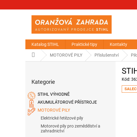
Přejít
na
obsah
Katalog STIHL
Praktické tipy
Kontakty
Domů
MOTOROVÉ PILY
Příslušenství
Pil
P
STIH
o
Přeskočit
s
Kód:
36
Kategorie
kategorie
t
SALEC
r
STIHL VÝHODNĚ
a
AKUMULÁTOROVÉ PŘÍSTROJE
n
MOTOROVÉ PILY
n
í
Elektrické řetězové pily
p
Motorové pily pro zemědělství a
a
zahradnictví