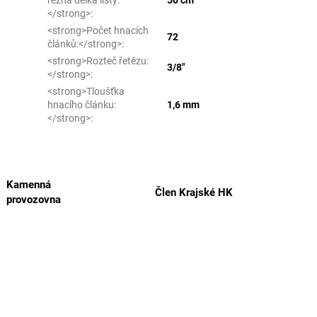
</strong>
:
<strong>Počet hnacích
72
článků:</strong>
:
<strong>Rozteč řetězu:
3/8"
</strong>
:
<strong>Tloušťka
hnacího článku:
1,6 mm
</strong>
:
Kamenná
Člen Krajské HK
provozovna