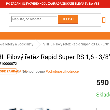
PO ZADÁNÍ SLEVOVÉHO KÓDU ZAHRADA ZÍSKÁTE SLEVU 5% NA VŠE
HLEDAT
ové řetězy a vodící lišty
STIHL Pilový řetěz Rapid Super RS 1,6 - 3/8" 
L Pilový řetěz Rapid Super RS 1,6 - 3/8"
210000072
Průměrné
Neohodnoceno
Podrobnosti hodnocení
ODE:ZAHRADA:5:%
hodnocení
590
produktu
je
0,0
Měrná
Skla
z
cena:
5
hvězdiček.