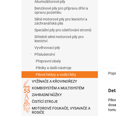
n
Akumulátorové pily
e
Benzínové pily pro přípravu dříví a
l
úpravu pozemku
Silné motorové pily pro lesnictví a
záchranářská pila
Speciální pily pro ošetřování stromů
Středně silné motorové pily pro
lesnictví
Vyvětvovací pily
Příslušenství
Přepravní obaly
Pilníky a další nástroje
Popi
Pilové řetězy a vodící lišty
VYŽÍNAČE A KŘOVINOŘEZY
KOMBISYSTÉM A MULTISYSTÉM
Det
ZAHRADNÍ NŮŽKY
Pilo
ČISTÍCÍ STROJE
dosa
MOTOROVÉ FOUKAČE, VYSAVAČE A
tomu
ROSIČE