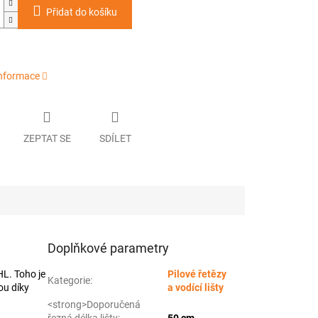
Přidat do košíku
informace
ZEPTAT SE
SDÍLET
Doplňkové parametry
HL. Toho je
Pilové řetězy
Kategorie
:
ou díky
a vodící lišty
<strong>Doporučená
řezná délka lišty:
50 cm