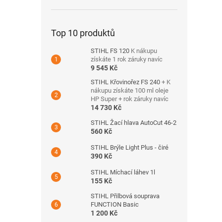
Top 10 produktů
STIHL FS 120
K nákupu
získáte 1 rok záruky navíc
9 545 Kč
STIHL Křovinořez FS 240
+ K
nákupu získáte 100 ml oleje
HP Super + rok záruky navíc
14 730 Kč
STIHL Žací hlava AutoCut 46-2
560 Kč
STIHL Brýle Light Plus - čiré
390 Kč
STIHL Míchací láhev 1l
155 Kč
STIHL Přilbová souprava
FUNCTION Basic
1 200 Kč