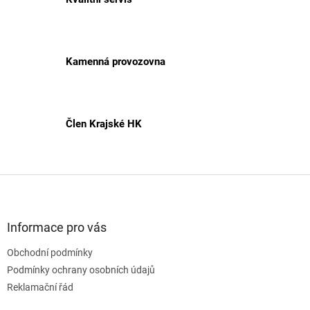
Kamenná provozovna
Člen Krajské HK
Z
á
p
a
Informace pro vás
t
Obchodní podmínky
í
Podmínky ochrany osobních údajů
Reklamační řád