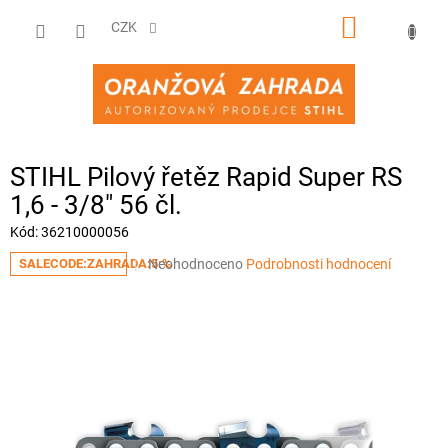
Přejít
NÁKUPNÍ
na
CZK
obsah
KOŠÍK
STIHL Pilový řetěz Rapid Super RS
1,6 - 3/8" 56 čl.
Kód:
36210000056
Průměrné
Neohodnoceno
Podrobnosti hodnocení
SALECODE:ZAHRADA:5:%
hodnocení
produktu
je
0,0
z
5
hvězdiček.