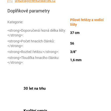
brezina@merkuriaartes.cz
Doplňkové parametry
Pilové řetězy a vodící
Kategorie
:
lišty
<strong>Doporučená řezná délka lišty:
37 cm
</strong>
:
<strong>Počet hnacích článků:
56
</strong>
:
<strong>Rozteč řetězu:</strong>
:
3/8"
<strong>Tloušťka hnacího článku:
1,6 mm
</strong>
:
30 let na trhu
Kvalitní servis