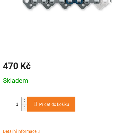
470 Kč
Měrná
Skladem
cena:
Přidat do košíku
Detailní informace