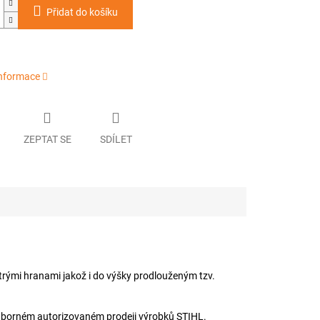
Přidat do košíku
informace
ZEPTAT SE
SDÍLET
trými hranami jakož i do výšky prodlouženým tzv.
 odborném autorizovaném prodeji výrobků STIHL.