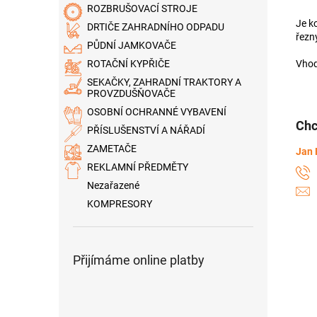
ROZBRUŠOVACÍ STROJE
Je k
DRTIČE ZAHRADNÍHO ODPADU
řezn
PŮDNÍ JAMKOVAČE
Vhod
ROTAČNÍ KYPŘIČE
SEKAČKY, ZAHRADNÍ TRAKTORY A
PROVZDUŠŇOVAČE
OSOBNÍ OCHRANNÉ VYBAVENÍ
Chc
PŘÍSLUŠENSTVÍ A NÁŘADÍ
ZAMETAČE
Jan 
REKLAMNÍ PŘEDMĚTY
Nezařazené
KOMPRESORY
Přijímáme online platby