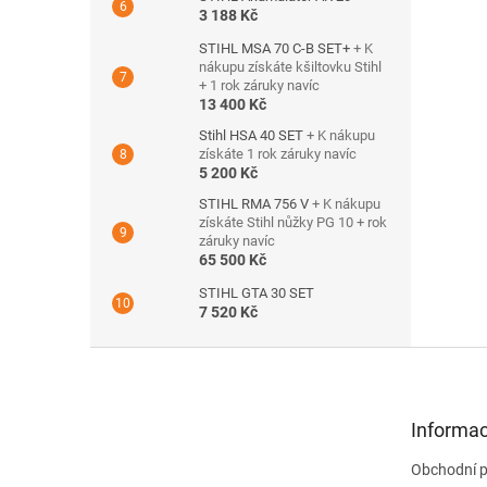
3 188 Kč
STIHL MSA 70 C-B SET+
+ K
nákupu získáte kšiltovku Stihl
+ 1 rok záruky navíc
13 400 Kč
Stihl HSA 40 SET
+ K nákupu
získáte 1 rok záruky navíc
5 200 Kč
STIHL RMA 756 V
+ K nákupu
získáte Stihl nůžky PG 10 + rok
záruky navíc
65 500 Kč
STIHL GTA 30 SET
7 520 Kč
Z
á
p
a
Informac
t
Obchodní 
í