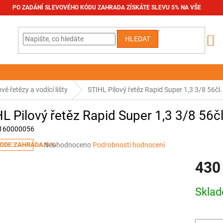
PO ZADÁNÍ SLEVOVÉHO KÓDU ZAHRADA ZÍSKÁTE SLEVU 5% NA VŠE
HLEDAT
ové řetězy a vodící lišty
STIHL Pilový řetěz Rapid Super 1,3 3/8 56čl
L Pilový řetěz Rapid Super 1,3 3/8 56č
160000056
Průměrné
Neohodnoceno
Podrobnosti hodnocení
ODE:ZAHRADA:5:%
hodnocení
430
produktu
je
0,0
Měrná
Skla
z
cena:
5
hvězdiček.