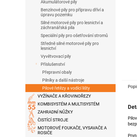
n
Akumulátorové pily
e
Benzínové pily pro přípravu dříví a
l
úpravu pozemku
Silné motorové pily pro lesnictví a
záchranářská pila
Speciální pily pro ošetřování stromů
Středně silné motorové pily pro
lesnictví
Vyvětvovací pily
Příslušenství
Přepravní obaly
Pilníky a další nástroje
Popi
Pilové řetězy a vodící lišty
VYŽÍNAČE A KŘOVINOŘEZY
KOMBISYSTÉM A MULTISYSTÉM
Det
ZAHRADNÍ NŮŽKY
Pilo
ČISTÍCÍ STROJE
bezp
MOTOROVÉ FOUKAČE, VYSAVAČE A
ROSIČE
Prvn