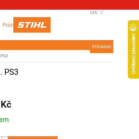
CZK
NÁKUPNÍ
Prázdný košík
KOŠÍK
Přihlášení
. PS3
l. PS3
 Kč
dem