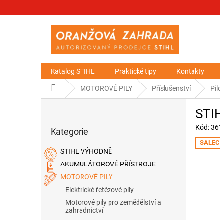
Přejít
na
obsah
Katalog STIHL
Praktické tipy
Kontakty
Domů
MOTOROVÉ PILY
Příslušenství
Pil
P
STIH
o
Přeskočit
s
Kód:
36
Kategorie
kategorie
t
SALEC
r
STIHL VÝHODNĚ
a
AKUMULÁTOROVÉ PŘÍSTROJE
n
MOTOROVÉ PILY
n
í
Elektrické řetězové pily
p
Motorové pily pro zemědělství a
a
zahradnictví