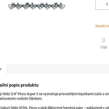
Detailní 
TISK
s
ailní popis produktu
vý řetěz 3/8" Picco Super 3 se vyznačuje pravoúhlými lopatkami zubů s os
ečnostním vodícím článkem.
í pilový řetěz STIHL Picco s plně dlátovými řeznými zuby – exkluzivně v