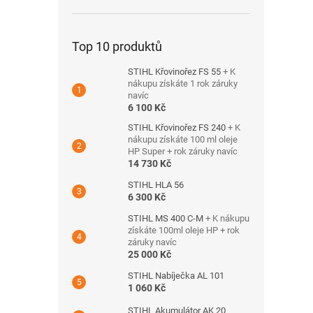
Top 10 produktů
STIHL Křovinořez FS 55
+ K
nákupu získáte 1 rok záruky
navíc
6 100 Kč
STIHL Křovinořez FS 240
+ K
nákupu získáte 100 ml oleje
HP Super + rok záruky navíc
14 730 Kč
STIHL HLA 56
6 300 Kč
STIHL MS 400 C-M
+ K nákupu
získáte 100ml oleje HP + rok
záruky navíc
25 000 Kč
STIHL Nabíječka AL 101
1 060 Kč
STIHL Akumulátor AK 20