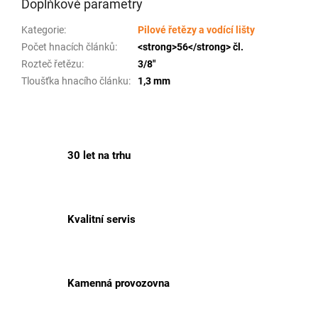
Doplňkové parametry
Kategorie
:
Pilové řetězy a vodící lišty
Počet hnacích článků
:
<strong>56</strong> čl.
Rozteč řetězu
:
3/8"
Tloušťka hnacího článku
:
1,3 mm
30 let na trhu
Kvalitní servis
Kamenná provozovna