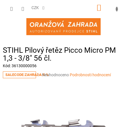
Přejít
NÁKUPNÍ
na
CZK
obsah
KOŠÍK
STIHL Pilový řetěz Picco Micro PM
1,3 - 3/8" 56 čl.
Kód:
36130000056
Průměrné
Neohodnoceno
Podrobnosti hodnocení
SALECODE:ZAHRADA:5:%
hodnocení
produktu
je
0,0
z
5
hvězdiček.