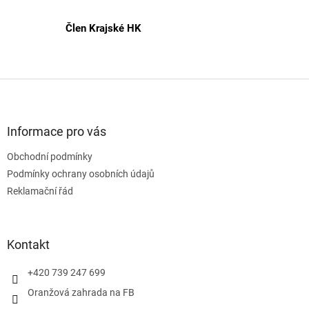
Člen Krajské HK
Z
á
p
a
Informace pro vás
t
Obchodní podmínky
í
Podmínky ochrany osobních údajů
Reklamační řád
Kontakt
+420 739 247 699
Oranžová zahrada na FB