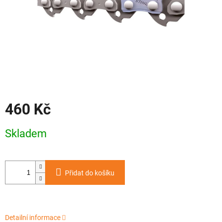
460 Kč
Měrná
Skladem
cena:
Přidat do košíku
Detailní informace