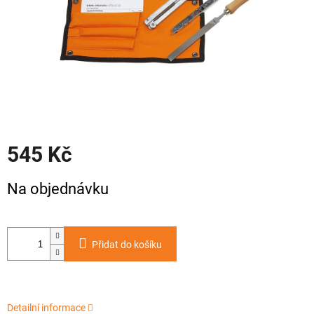
545 Kč
Měrná
Na objednávku
cena:
Přidat do košíku
Detailní informace