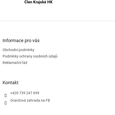
Člen Krajské HK
Z
á
p
a
Informace pro vás
t
Obchodní podmínky
í
Podmínky ochrany osobních údajů
Reklamační řád
Kontakt
+420 739 247 699
Oranžová zahrada na FB