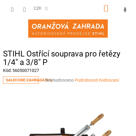
Přejít
NÁKUPNÍ
na
CZK
obsah
KOŠÍK
STIHL Ostřící souprava pro řetězy
1/4" a 3/8" P
Kód:
56050071027
Průměrné
Neohodnoceno
Podrobnosti hodnocení
SALECODE:ZAHRADA:5:%
hodnocení
produktu
je
0,0
z
5
hvězdiček.