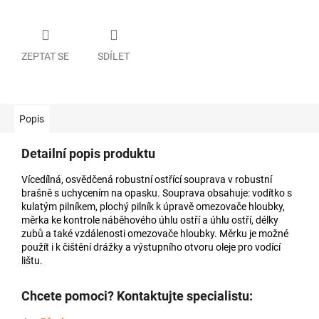
ZEPTAT SE
SDÍLET
Popis
Detailní popis produktu
Vícedílná, osvědčená robustní ostřící souprava v robustní
brašně s uchycením na opasku. Souprava obsahuje: vodítko s
kulatým pilníkem, plochý pilník k úpravě omezovače hloubky,
měrka ke kontrole náběhového úhlu ostří a úhlu ostří, délky
zubů a také vzdálenosti omezovače hloubky. Měrku je možné
použít i k čištění drážky a výstupního otvoru oleje pro vodící
lištu.
Chcete pomoci? Kontaktujte specialistu: