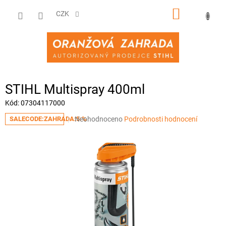
Přejít
NÁKUPNÍ
na
CZK
obsah
KOŠÍK
STIHL Multispray 400ml
Kód:
07304117000
Průměrné
Neohodnoceno
Podrobnosti hodnocení
SALECODE:ZAHRADA:5:%
hodnocení
produktu
je
0,0
z
5
hvězdiček.