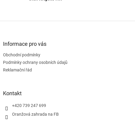
Z
á
p
a
Informace pro vás
t
Obchodní podmínky
í
Podmínky ochrany osobních údajů
Reklamační řád
Kontakt
+420 739 247 699
Oranžová zahrada na FB