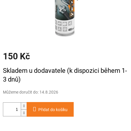
150 Kč
Měrná
Skladem u dodavatele (k dispozici během 1-
cena:
3 dnů)
Můžeme doručit do:
14.8.2026
Přidat do košíku