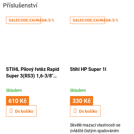
Příslušenství
SALECODE:ZAHRADA:5:%
SALECODE:ZAHRADA:5:%
STIHL Pilový řetěz Rapid
Stihl HP Super 1l
Super 3(RS3) 1,6-3/8"
72.čl
Skladem
Skladem
610 Kč
330 Kč
Do košíku
Do košíku
Skvělé mazací vlastnosti se
zvláště čistým spalováním