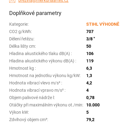
brezina@merkuriaartes.cz
Doplňkové parametry
Kategorie
:
STIHL VÝHODNĚ
CO2 g/kWh
:
707
Dělení řetězu
:
3/8 "
Délka lišty cm
:
50
Hladina akustického tlaku dB(A)
:
106
Hladina akustického výkonu dB(A)
:
119
Hmotnost kg
:
6,3
Hmotnost na jednotku výkonu kg/kW
:
1,3
Hodnota vibrací vlevo m/s²
:
4,2
Hodnota vibrací vpravo m/s²
:
4
Objem palivové nádrže l
:
0,78
Otáčky při maximálním výkonu ot./min
:
10.000
Výkon kW
:
5
Zdvihový objem cm³
:
79,2