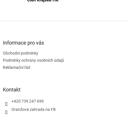
Z
á
p
a
Informace pro vás
t
Obchodní podmínky
í
Podmínky ochrany osobních údajů
Reklamační řád
Kontakt
+420 739 247 699
Oranžová zahrada na FB