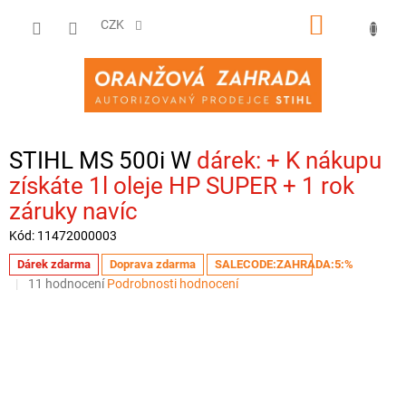
Přejít
NÁKUPNÍ
na
CZK
obsah
KOŠÍK
STIHL MS 500i W
+ K nákupu
získáte 1l oleje HP SUPER + 1 rok
záruky navíc
Kód:
11472000003
Dárek zdarma
Doprava zdarma
SALECODE:ZAHRADA:5:%
Průměrné
11 hodnocení
Podrobnosti hodnocení
hodnocení
produktu
je
4,3
z
5
hvězdiček.