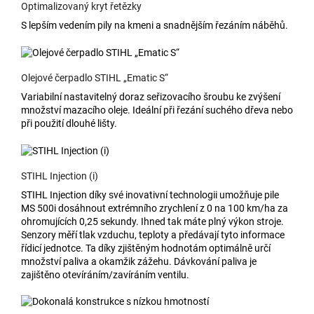
Optimalizovaný kryt řetězky
S lepším vedením pily na kmeni a snadnějším řezáním náběhů.
Olejové čerpadlo STIHL „Ematic S“
Variabilní nastavitelný doraz seřizovacího šroubu ke zvýšení
množství mazacího oleje. Ideální při řezání suchého dřeva nebo
při použití dlouhé lišty.
STIHL Injection (i)
STIHL Injection díky své inovativní technologii umožňuje pile
MS 500i dosáhnout extrémního zrychlení z 0 na 100 km/ha za
ohromujících 0,25 sekundy. Ihned tak máte plný výkon stroje.
Senzory měří tlak vzduchu, teploty a předávají tyto informace
řídicí jednotce. Ta díky zjištěným hodnotám optimálně určí
množství paliva a okamžik zážehu. Dávkování paliva je
zajištěno otevíráním/zavíráním ventilu.