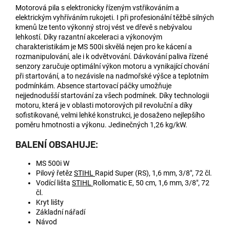
Motorová pila s elektronicky řízeným vstřikováním a
elektrickým vyhříváním rukojeti. I při profesionální těžbě silných
kmenů lze tento výkonný stroj vést ve dřevě s nebývalou
lehkostí. Díky razantní akceleraci a výkonovým
charakteristikám je MS 500i skvělá nejen pro ke kácení a
rozmanipulování, ale i k odvětvování. Dávkování paliva řízené
senzory zaručuje optimální výkon motoru a vynikající chování
při startování, a to nezávisle na nadmořské výšce a teplotním
podmínkám. Absence startovací páčky umožňuje
nejjednodušší startování za všech podmínek. Díky technologii
motoru, která je v oblasti motorových pil revoluční a díky
sofistikované, velmi lehké konstrukci, je dosaženo nejlepšího
poměru hmotnosti a výkonu. Jedinečných 1,26 kg/kW.
BALENÍ OBSAHUJE:
MS 500i W
Pilový řetěz
STIHL
Rapid Super (RS), 1,6 mm, 3/8", 72 čl.
Vodící lišta
STIHL
Rollomatic E, 50 cm, 1,6 mm, 3/8", 72
čl.
Kryt lišty
Základní nářadí
Návod