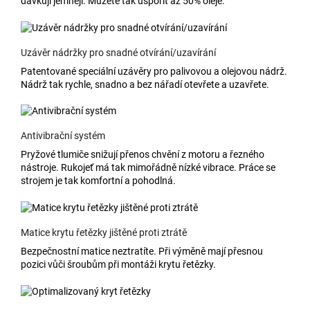
dávkují jemněji. Můžete tak uspořit až 50% oleje.
Uzávěr nádržky pro snadné otvírání/uzavírání
Patentované speciální uzávěry pro palivovou a olejovou nádrž.
Nádrž tak rychle, snadno a bez nářadí otevřete a uzavřete.
Antivibrační systém
Pryžové tlumiče snižují přenos chvění z motoru a řezného
nástroje. Rukojeť má tak mimořádně nízké vibrace. Práce se
strojem je tak komfortní a pohodlná.
Matice krytu řetězky jištěné proti ztrátě
Bezpečnostní matice neztratíte. Při výměně mají přesnou
pozici vůči šroubům při montáži krytu řetězky.