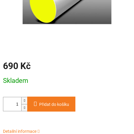
690 Kč
Měrná
Skladem
cena:
Přidat do košíku
Detailní informace