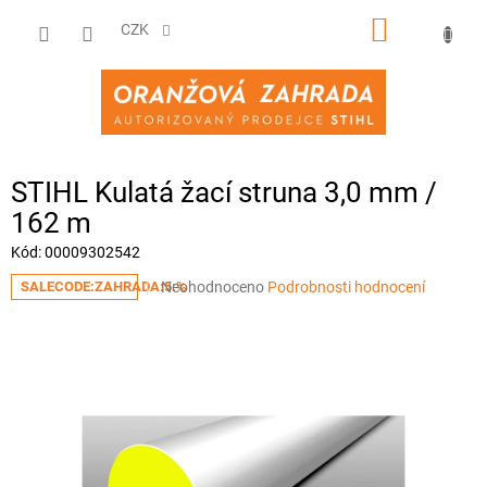
Přejít
NÁKUPNÍ
na
CZK
obsah
KOŠÍK
STIHL Kulatá žací struna 3,0 mm /
162 m
Kód:
00009302542
Průměrné
Neohodnoceno
Podrobnosti hodnocení
SALECODE:ZAHRADA:5:%
hodnocení
produktu
je
0,0
z
5
hvězdiček.