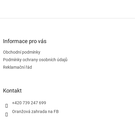
Z
á
p
a
Informace pro vás
t
Obchodní podmínky
í
Podmínky ochrany osobních údajů
Reklamační řád
Kontakt
+420 739 247 699
Oranžová zahrada na FB