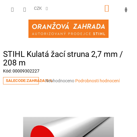
Přejít
NÁKUPNÍ
na
CZK
obsah
KOŠÍK
STIHL Kulatá žací struna 2,7 mm /
208 m
Kód:
00009302227
Průměrné
Neohodnoceno
Podrobnosti hodnocení
SALECODE:ZAHRADA:5:%
hodnocení
produktu
je
0,0
z
5
hvězdiček.