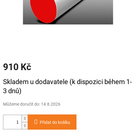
910 Kč
Měrná
Skladem u dodavatele (k dispozici během 1-
cena:
3 dnů)
Můžeme doručit do:
14.8.2026
Přidat do košíku