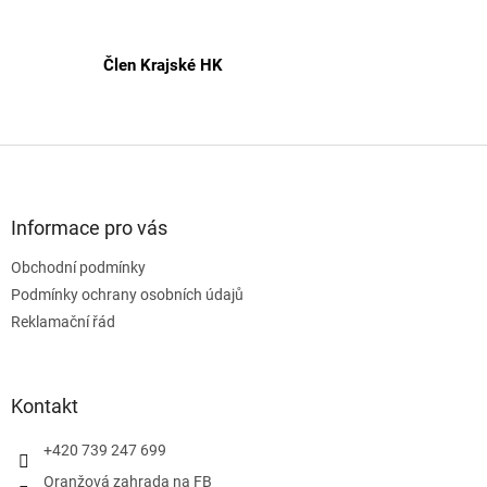
Člen Krajské HK
Z
á
p
a
Informace pro vás
t
Obchodní podmínky
í
Podmínky ochrany osobních údajů
Reklamační řád
Kontakt
+420 739 247 699
Oranžová zahrada na FB