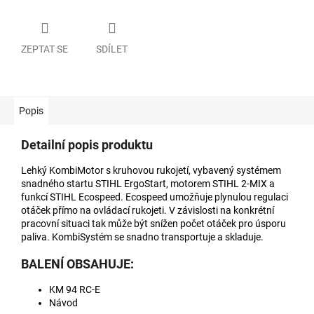
ZEPTAT SE
SDÍLET
Popis
Detailní popis produktu
Lehký KombiMotor s kruhovou rukojetí, vybavený systémem
snadného startu STIHL ErgoStart, motorem STIHL 2-MIX a
funkcí STIHL Ecospeed. Ecospeed umožňuje plynulou regulaci
otáček přímo na ovládací rukojeti. V závislosti na konkrétní
pracovní situaci tak může být snížen počet otáček pro úsporu
paliva. KombiSystém se snadno transportuje a skladuje.
BALENÍ OBSAHUJE:
KM 94 RC-E
Návod