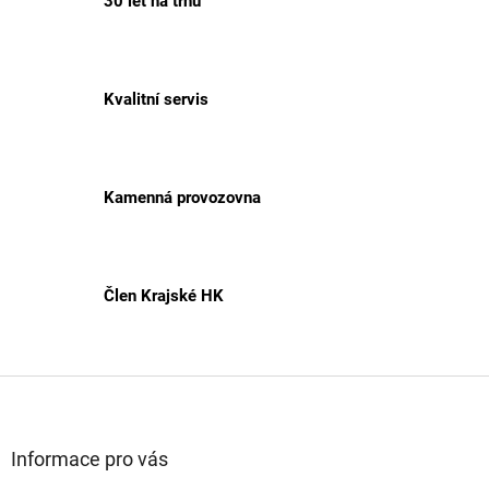
30 let na trhu
Kvalitní servis
Kamenná provozovna
Člen Krajské HK
Z
á
p
a
Informace pro vás
t