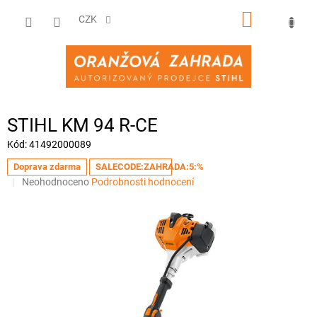
Přejít
NÁKUPNÍ
na
CZK
obsah
KOŠÍK
STIHL KM 94 R-CE
Kód:
41492000089
Doprava zdarma
SALECODE:ZAHRADA:5:%
Průměrné
Neohodnoceno
Podrobnosti hodnocení
hodnocení
produktu
je
0,0
z
5
hvězdiček.