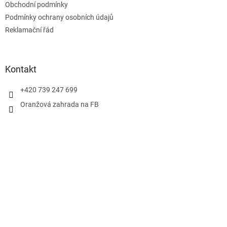
Obchodní podmínky
í
Podmínky ochrany osobních údajů
Reklamační řád
Kontakt
+420 739 247 699
Oranžová zahrada na FB