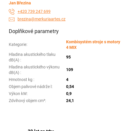
Jan Březina
+420 739 247 699
brezina@merkuriaartes.cz
Doplňkové parametry
Kombisystém stroje s motory
Kategorie
:
4 MIX
Hladina akustického tlaku
95
dB(A)
:
Hladina akustického výkonu
109
dB(A)
:
Hmotnost kg
:
4
Objem palivové nádrže l
:
0,54
Výkon kW
:
0,9
Zdvihový objem cm³
:
24,1