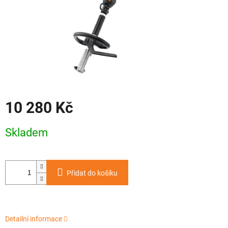
10 280 Kč
Měrná
Skladem
cena:
Přidat do košíku
Detailní informace