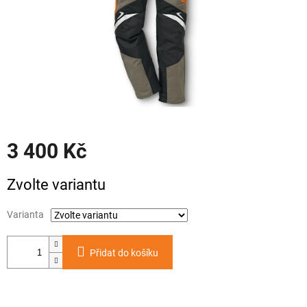
3 400 Kč
Měrná
Zvolte variantu
cena:
Varianta
Přidat do košíku