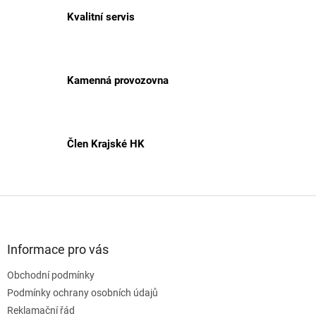
Kvalitní servis
Kamenná provozovna
Člen Krajské HK
Z
á
p
a
Informace pro vás
t
Obchodní podmínky
í
Podmínky ochrany osobních údajů
Reklamační řád