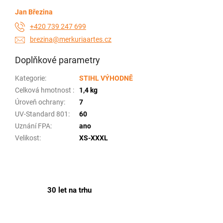
Jan Březina
+420 739 247 699
brezina@merkuriaartes.cz
Doplňkové parametry
Kategorie
:
STIHL VÝHODNĚ
Celková hmotnost
:
1,4 kg
Úroveň ochrany
:
7
UV-Standard 801
:
60
Uznání FPA
:
ano
Velikost
:
XS-XXXL
30 let na trhu