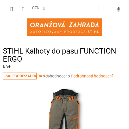
Přejít
NÁKUPNÍ
na
CZK
obsah
KOŠÍK
STIHL Kalhoty do pasu FUNCTION
ERGO
Kód:
Průměrné
Neohodnoceno
Podrobnosti hodnocení
SALECODE:ZAHRADA:5:%
hodnocení
produktu
je
0,0
z
5
hvězdiček.