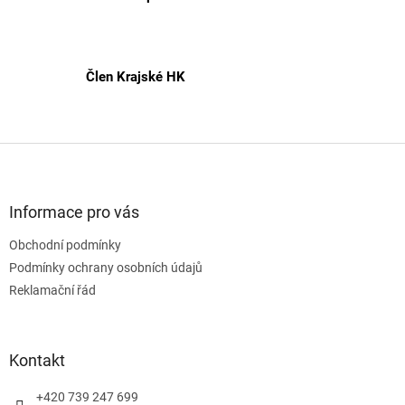
Člen Krajské HK
Z
á
p
a
Informace pro vás
t
Obchodní podmínky
í
Podmínky ochrany osobních údajů
Reklamační řád
Kontakt
+420 739 247 699