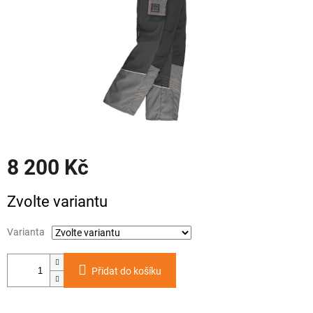
8 200 Kč
Měrná
Zvolte variantu
cena:
Varianta
Přidat do košíku