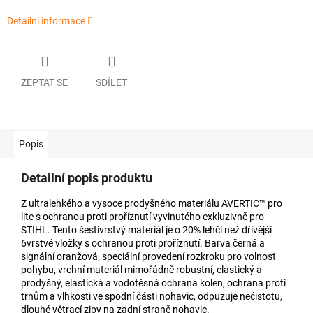
Detailní informace
ZEPTAT SE
SDÍLET
Popis
Detailní popis produktu
Z ultralehkého a vysoce prodyšného materiálu AVERTIC™ pro
lite s ochranou proti proříznutí vyvinutého exkluzivně pro
STIHL. Tento šestivrstvý materiál je o 20% lehčí než dřívější
6vrstvé vložky s ochranou proti proříznutí. Barva černá a
signální oranžová, speciální provedení rozkroku pro volnost
pohybu, vrchní materiál mimořádně robustní, elastický a
prodyšný, elastická a vodotěsná ochrana kolen, ochrana proti
trnům a vlhkosti ve spodní části nohavic, odpuzuje nečistotu,
dlouhé větrací zipy na zadní straně nohavic.