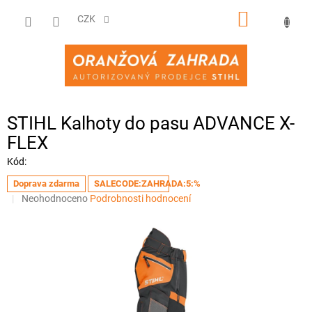
Přejít
NÁKUPNÍ
na
CZK
obsah
KOŠÍK
STIHL Kalhoty do pasu ADVANCE X-
FLEX
Kód:
Doprava zdarma
SALECODE:ZAHRADA:5:%
Průměrné
Neohodnoceno
Podrobnosti hodnocení
hodnocení
produktu
je
0,0
z
5
hvězdiček.