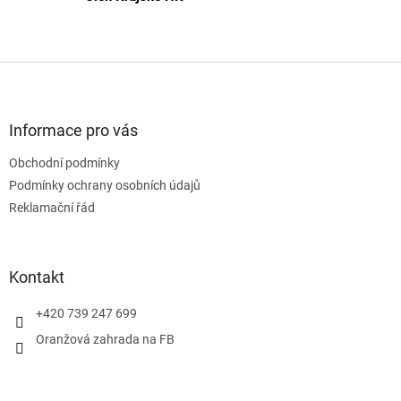
Z
á
p
a
Informace pro vás
t
Obchodní podmínky
í
Podmínky ochrany osobních údajů
Reklamační řád
Kontakt
+420 739 247 699
Oranžová zahrada na FB