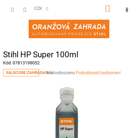
Přejít
NÁKUPNÍ
na
CZK
obsah
KOŠÍK
Stihl HP Super 100ml
Kód:
07813198052
Průměrné
Neohodnoceno
Podrobnosti hodnocení
SALECODE:ZAHRADA:5:%
hodnocení
produktu
je
0,0
z
5
hvězdiček.