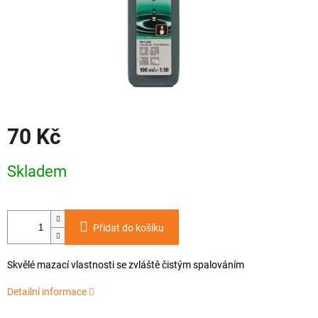
70 Kč
Měrná
Skladem
cena:
Přidat do košíku
Skvělé mazací vlastnosti se zvláště čistým spalováním
Detailní informace