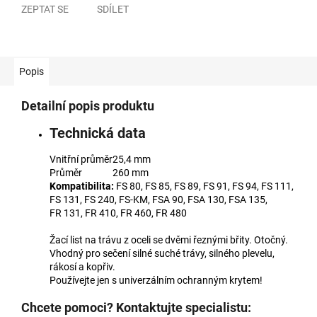
ZEPTAT SE
SDÍLET
Popis
Detailní popis produktu
Technická data
Vnitřní průměr
25,4 mm
Průměr
260 mm
Kompatibilita:
FS 80, FS 85, FS 89, FS 91, FS 94, FS 111,
FS 131, FS 240, FS-KM, FSA 90, FSA 130, FSA 135,
FR 131, FR 410, FR 460, FR 480
Žací list na trávu z oceli se dvěmi řeznými břity. Otočný.
Vhodný pro sečení silné suché trávy, silného plevelu,
rákosí a kopřiv.
Používejte jen s univerzálním ochranným krytem!
Chcete pomoci? Kontaktujte specialistu: