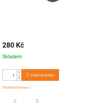
280 Kč
Měrná
Skladem
cena:
Přidat do košíku
Detailní informace