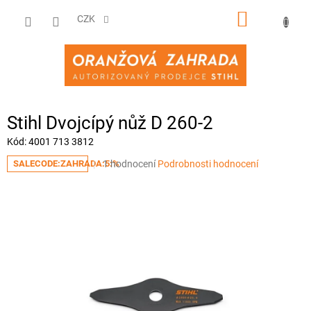
Přejít
NÁKUPNÍ
na
CZK
obsah
KOŠÍK
Stihl Dvojcípý nůž D 260-2
Kód:
4001 713 3812
Průměrné
1 hodnocení
Podrobnosti hodnocení
SALECODE:ZAHRADA:5:%
hodnocení
produktu
je
5,0
z
5
hvězdiček.