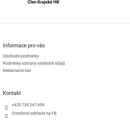
Člen Krajské HK
Z
á
p
a
Informace pro vás
t
Obchodní podmínky
í
Podmínky ochrany osobních údajů
Reklamační řád
Kontakt
+420 739 247 699
Oranžová zahrada na FB