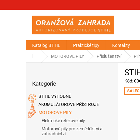
Přejít
na
obsah
Katalog STIHL
Praktické tipy
Kontakty
Domů
MOTOROVÉ PILY
Příslušenství
Pil
P
STIH
o
Přeskočit
s
Kód:
00
Kategorie
kategorie
t
SALEC
r
STIHL VÝHODNĚ
a
AKUMULÁTOROVÉ PŘÍSTROJE
n
MOTOROVÉ PILY
n
í
Elektrické řetězové pily
p
Motorové pily pro zemědělství a
a
zahradnictví