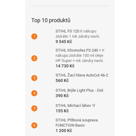
Top 10 produktů
STIHL FS 120
K nákupu
získáte 1 rok záruky navíc
9 545 Kč
STIHL Křovinořez FS 240
+ K
nákupu získáte 100 ml oleje
HP Super + rok záruky navíc
14 730 Kč
STIHL Žací hlava AutoCut 46-2
560 Kč
STIHL Brýle Light Plus - čiré
390 Kč
STIHL Míchací láhev 1l
155 Kč
STIHL Přilbová souprava
FUNCTION Basic
1 200 Kč