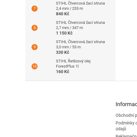
STIHL Čtvercová žací struna
2,4 mm / 253 m
840 Kč
STIHL Čtvercová žací struna
2,7 mm / 347 m
1 150 Kč
STIHL Čtvercová žací struna
3,0 mm / 53 m
330 Kč
STIHL Řetězový olej
ForestPlus 1l
160 Kč
Z
á
p
a
Informac
t
Obchodní 
í
Podmínky 
údajů
Reklamační