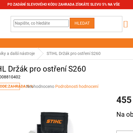
PO ZADÁNÍ SLEVOVÉHO KÓDU ZAHRADA ZÍSKÁTE SLEVU 5% NA VŠE
HLEDAT
níky a další nástroje
STIHL Držák pro ostření S260
L Držák pro ostření S260
008810402
Průměrné
Neohodnoceno
Podrobnosti hodnocení
ODE:ZAHRADA:5:%
hodnocení
455
produktu
je
0,0
Měrná
Na ob
z
cena:
5
hvězdiček.