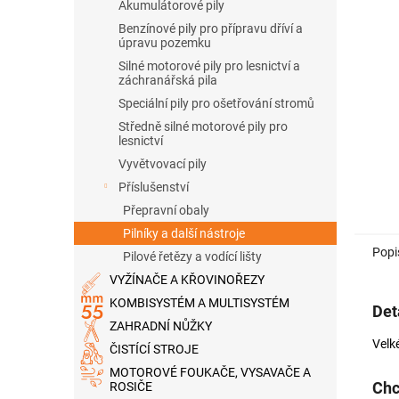
n
Akumulátorové pily
e
Benzínové pily pro přípravu dříví a
l
úpravu pozemku
Silné motorové pily pro lesnictví a
záchranářská pila
Speciální pily pro ošetřování stromů
Středně silné motorové pily pro
lesnictví
Vyvětvovací pily
Příslušenství
Přepravní obaly
Pilníky a další nástroje
Popi
Pilové řetězy a vodící lišty
VYŽÍNAČE A KŘOVINOŘEZY
KOMBISYSTÉM A MULTISYSTÉM
Det
ZAHRADNÍ NŮŽKY
Velk
ČISTÍCÍ STROJE
MOTOROVÉ FOUKAČE, VYSAVAČE A
Chc
ROSIČE