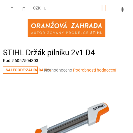
Přejít
NÁKUPNÍ
na
CZK
obsah
KOŠÍK
STIHL Držák pilníku 2v1 D4
Kód:
56057504303
Průměrné
Neohodnoceno
Podrobnosti hodnocení
SALECODE:ZAHRADA:5:%
hodnocení
produktu
je
0,0
z
5
hvězdiček.