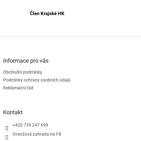
Člen Krajské HK
Z
á
p
a
Informace pro vás
t
Obchodní podmínky
í
Podmínky ochrany osobních údajů
Reklamační řád
Kontakt
+420 739 247 699
Oranžová zahrada na FB