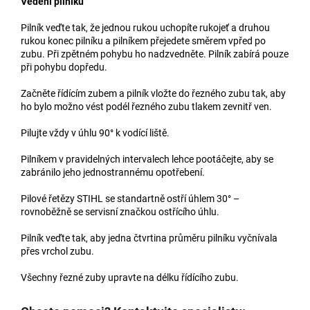
Vedení pilníku
Pilník veďte tak, že jednou rukou uchopíte rukojeť a druhou
rukou konec pilníku a pilníkem přejedete směrem vpřed po
zubu. Při zpětném pohybu ho nadzvedněte. Pilník zabírá pouze
při pohybu dopředu.
Začněte řídícím zubem a pilník vložte do řezného zubu tak, aby
ho bylo možno vést podél řezného zubu tlakem zevnitř ven.
Pilujte vždy v úhlu 90° k vodící liště.
Pilníkem v pravidelných intervalech lehce pootáčejte, aby se
zabránilo jeho jednostrannému opotřebení.
Pilové řetězy STIHL se standartně ostří úhlem 30° –
rovnoběžně se servisní značkou ostřícího úhlu.
Pilník veďte tak, aby jedna čtvrtina průměru pilníku vyčnívala
přes vrchol zubu.
Všechny řezné zuby upravte na délku řídícího zubu.