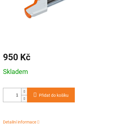
950 Kč
Měrná
Skladem
cena:
Přidat do košíku
Detailní informace