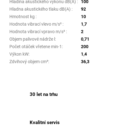
Hladina akustického výkonu dB(A)
:
100
Hladna akustického tlaku dB(A)
:
92
Hmotnost kg
:
10
Hodnota vibrací vlevo m/s²
:
1,7
Hodnota vibrací vpravo m/s²
:
2
Objem palivové nádrže l
:
0,71
Počet otáček vřetene min-1
:
200
Výkon kW
:
1,4
Zdvihový objem cm³
:
36,3
30 let na trhu
Kvalitní servis