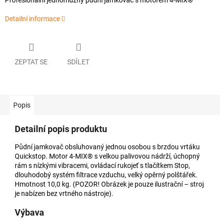
Profesionální jednomužný půdní jamkovač s motorem 4-MIX®
Detailní informace
ZEPTAT SE
SDÍLET
Popis
Detailní popis produktu
Půdní jamkovač obsluhovaný jednou osobou s brzdou vrtáku
Quickstop. Motor 4-MIX® s velkou palivovou nádrží, úchopný
rám s nízkými vibracemi, ovládací rukojeť s tlačítkem Stop,
dlouhodobý systém filtrace vzduchu, velký opěrný polštářek.
Hmotnost 10,0 kg. (POZOR! Obrázek je pouze ilustrační – stroj
je nabízen bez vrtného nástroje).
Výbava