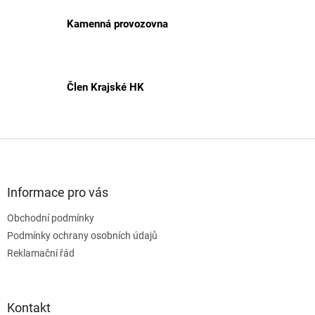
Kamenná provozovna
Člen Krajské HK
Z
á
p
a
Informace pro vás
t
Obchodní podmínky
í
Podmínky ochrany osobních údajů
Reklamační řád
Kontakt