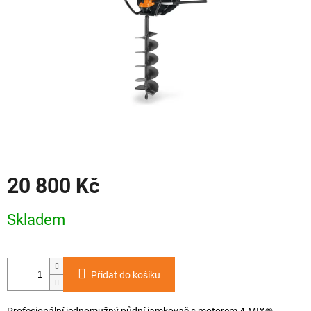
20 800 Kč
Měrná
Skladem
cena:
Přidat do košíku