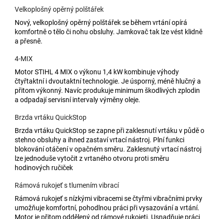
Velkoplošný opěrný polštářek
Nový, velkoplošný opěrný polštářek se během vrtání opírá
komfortně o tělo či nohu obsluhy. Jamkovač tak lze vést klidně
a přesně.­
4-MIX
Motor STIHL 4 MIX o výkonu 1,4 kW kombinuje výhody
čtyřtaktní i dvoutaktní technologie. Je úsporný, méně hlučný a
přitom výkonný. Navíc produkuje minimum škodlivých zplodin
a odpadají servisní intervaly výměny oleje.
Brzda vrtáku QuickStop
Brzda vrtáku QuickStop se zapne při zaklesnutí vrtáku v půdě o
stehno obsluhy a ihned zastaví vrtací nástroj. Plní funkci
blokování otáčení v opačném směru. Zaklesnutý vrtací nástroj
lze jednoduše vytočit z vrtaného otvoru proti směru
hodinových ručiček
Rámová rukojeť s tlumením vibrací
Rámová rukojeť s nízkými vibracemi se čtyřmi vibračními prvky
umožňuje komfortní, pohodlnou práci při vysazování a vrtání.
Motor je přitom oddělený od rámové rukojeti. Usnadňuje práci