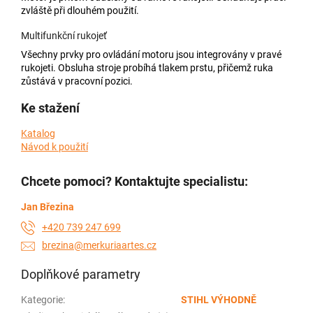
zvláště při dlouhém použití.
Multifunkční rukojeť
Všechny prvky pro ovládání motoru jsou integrovány v pravé
rukojeti. Obsluha stroje probíhá tlakem prstu, přičemž ruka
zůstává v pracovní pozici.
Ke stažení
Katalog
Návod k použití
Chcete pomoci? Kontaktujte specialistu:
Jan Březina
+420 739 247 699
brezina@merkuriaartes.cz
Doplňkové parametry
Kategorie
:
STIHL VÝHODNĚ