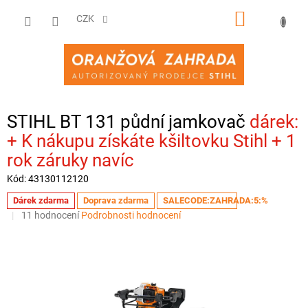
Přejít
NÁKUPNÍ
na
CZK
obsah
KOŠÍK
STIHL BT 131 půdní jamkovač
+ K nákupu získáte kšiltovku Stihl + 1
rok záruky navíc
Kód:
43130112120
Dárek zdarma
Doprava zdarma
SALECODE:ZAHRADA:5:%
Průměrné
11 hodnocení
Podrobnosti hodnocení
hodnocení
produktu
je
3,1
z
5
hvězdiček.