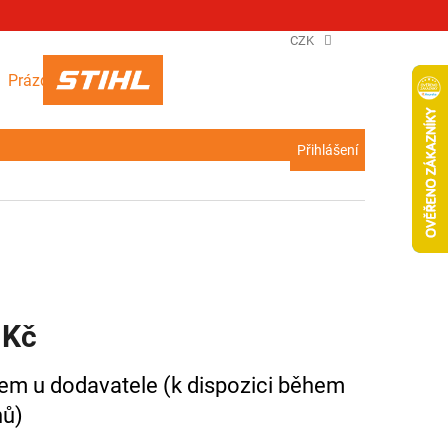
CZK
NÁKUPNÍ
Prázdný košík
KOŠÍK
Přihlášení
 Kč
em u dodavatele (k dispozici během
nů)