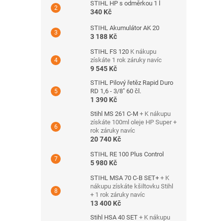
STIHL HP s odměrkou 1 l
340 Kč
STIHL Akumulátor AK 20
3 188 Kč
STIHL FS 120
K nákupu
získáte 1 rok záruky navíc
9 545 Kč
STIHL Pilový řetěz Rapid Duro
RD 1,6 - 3/8" 60 čl.
1 390 Kč
Stihl MS 261 C-M
+ K nákupu
získáte 100ml oleje HP Super +
rok záruky navíc
20 740 Kč
STIHL RE 100 Plus Control
5 980 Kč
STIHL MSA 70 C-B SET+
+ K
nákupu získáte kšiltovku Stihl
+ 1 rok záruky navíc
13 400 Kč
Stihl HSA 40 SET
+ K nákupu