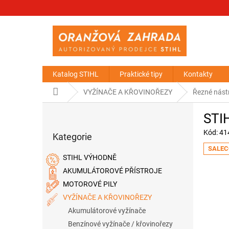
Přejít
na
obsah
Katalog STIHL
Praktické tipy
Kontakty
Domů
VYŽÍNAČE A KŘOVINOŘEZY
Řezné nástr
P
STIH
o
Přeskočit
s
Kód:
41
Kategorie
kategorie
t
SALEC
r
STIHL VÝHODNĚ
a
AKUMULÁTOROVÉ PŘÍSTROJE
n
MOTOROVÉ PILY
n
í
VYŽÍNAČE A KŘOVINOŘEZY
p
Akumulátorové vyžínače
a
Benzínové vyžínače / křovinořezy