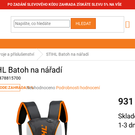
PO ZADÁNÍ SLEVOVÉHO KÓDU ZAHRADA ZÍSKÁTE SLEVU 5% NA VŠE
HLEDAT
oje a příslušenství
STIHL Batoh na nářadí
L Batoh na nářadí
478815700
Průměrné
Neohodnoceno
Podrobnosti hodnocení
ODE:ZAHRADA:5:%
hodnocení
931
produktu
je
0,0
Měrná
Sklad
z
cena:
5
1-3 d
hvězdiček.