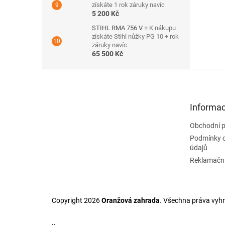
získáte 1 rok záruky navíc
5 200 Kč
STIHL RMA 756 V
+ K nákupu
získáte Stihl nůžky PG 10 + rok
záruky navíc
65 500 Kč
Z
á
p
a
Informac
t
Obchodní 
í
Podmínky 
údajů
Reklamační
Copyright 2026
Oranžová zahrada
. Všechna práva vyh