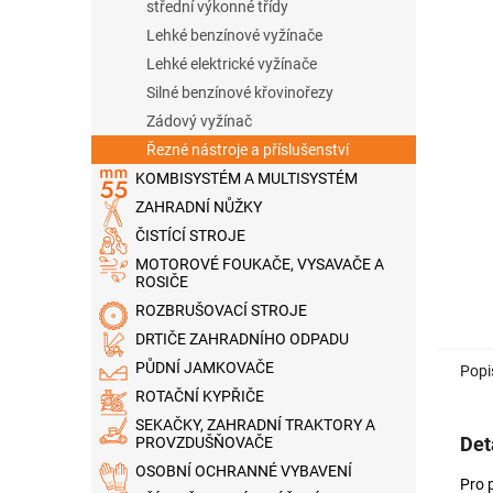
n
střední výkonné třídy
e
Lehké benzínové vyžínače
l
Lehké elektrické vyžínače
Silné benzínové křovinořezy
Zádový vyžínač
Řezné nástroje a příslušenství
KOMBISYSTÉM A MULTISYSTÉM
ZAHRADNÍ NŮŽKY
ČISTÍCÍ STROJE
MOTOROVÉ FOUKAČE, VYSAVAČE A
ROSIČE
ROZBRUŠOVACÍ STROJE
DRTIČE ZAHRADNÍHO ODPADU
PŮDNÍ JAMKOVAČE
Popi
ROTAČNÍ KYPŘIČE
SEKAČKY, ZAHRADNÍ TRAKTORY A
Det
PROVZDUŠŇOVAČE
OSOBNÍ OCHRANNÉ VYBAVENÍ
Pro 