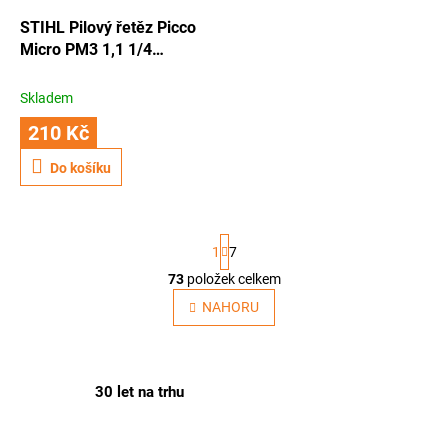
o
d
STIHL Pilový řetěz Picco
u
Micro PM3 1,1 1/4
k
28článků
t
Skladem
ů
210 Kč
Do košíku
S
1
7
t
r
73
položek celkem
O
á
v
NAHORU
n
l
k
o
á
v
d
á
a
30 let na trhu
n
c
í
í
p