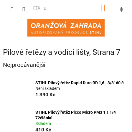
Přejít
NÁKUPNÍ
na
CZK
obsah
KOŠÍK
Pilové řetězy a vodící lišty
, Strana 7
Nejprodávanější
STIHL Pilový řetěz Rapid Duro RD 1,6 - 3/8" 60 čl.
Není skladem
1 390 Kč
STIHL Pilový řetěz Picco Micro PM3 1,1 1/4
72článků
Skladem
410 Kč