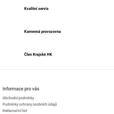
r
v
Kvalitní servis
k
y
v
ý
p
Kamenná provozovna
i
s
u
Člen Krajské HK
Z
á
p
a
Informace pro vás
t
Obchodní podmínky
í
Podmínky ochrany osobních údajů
Reklamační řád