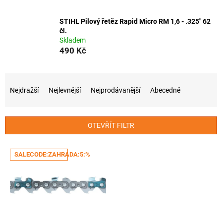
STIHL Pilový řetěz Rapid Micro RM 1,6 - .325" 62
čl.
Skladem
490 Kč
Ř
a
Nejdražší
Nejlevnější
Nejprodávanější
Abecedně
z
e
n
OTEVŘÍT FILTR
í
p
V
r
SALECODE:ZAHRADA:5:%
ý
o
p
d
i
u
s
k
p
t
r
ů