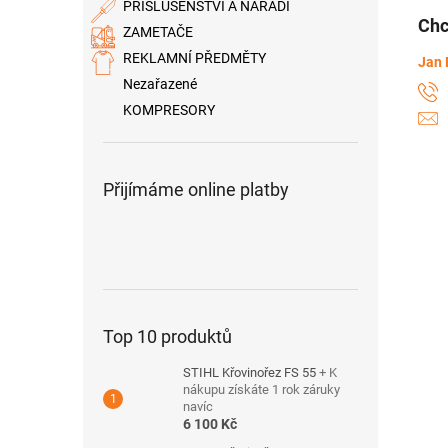
PŘÍSLUŠENSTVÍ A NÁŘADÍ
Chc
ZAMETAČE
REKLAMNÍ PŘEDMĚTY
Jan 
Nezařazené
KOMPRESORY
Přijímáme online platby
Top 10 produktů
STIHL Křovinořez FS 55
+ K
nákupu získáte 1 rok záruky
navíc
6 100 Kč