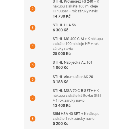
STIHL Křovinořez FS 240
+ K
nákupu získáte 100 ml oleje
HP Super + rok záruky navíc
14 730 Kč
STIHL HLA 56
6 300 Kč
STIHL MS 400 C-M
+ K nákupu
získáte 100ml oleje HP + rok
záruky navíc
25 000 Kč
STIHL Nabíječka AL 101
1 060 Kč
STIHL Akumulátor AK 20
3 188 Kč
STIHL MSA 70 C-B SET+
+ K
nákupu získáte kšiltovku Stihl
+ 1 rok záruky navíc
13 400 Kč
Stihl HSA 40 SET
+ K nákupu
získáte 1 rok záruky navíc
5 200 Kč