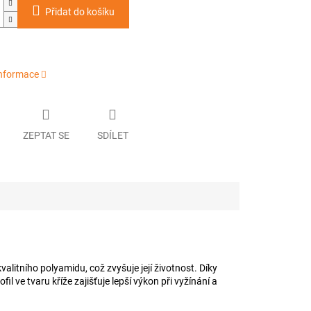
Přidat do košíku
informace
ZEPTAT SE
SDÍLET
alitního polyamidu, což zvyšuje její životnost. Díky
fil ve tvaru kříže zajišťuje lepší výkon při vyžínání a