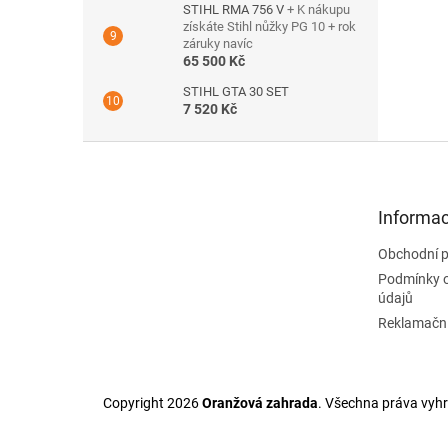
STIHL RMA 756 V
+ K nákupu
získáte Stihl nůžky PG 10 + rok
záruky navíc
65 500 Kč
STIHL GTA 30 SET
7 520 Kč
Z
á
p
a
Informac
t
Obchodní 
í
Podmínky 
údajů
Reklamační
Copyright 2026
Oranžová zahrada
. Všechna práva vyh