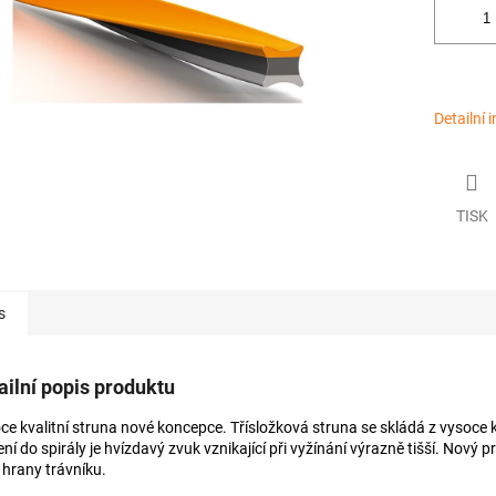
Detailní 
TISK
s
ailní popis produktu
ce kvalitní struna nové koncepce. Třísložková struna se skládá z vysoce kv
ní do spirály je hvízdavý zvuk vznikající při vyžínání výrazně tišší. Nový pro
 hrany trávníku.