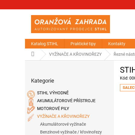
Přejít
na
obsah
Katalog STIHL
Praktické tipy
Kontakty
Domů
VYŽÍNAČE A KŘOVINOŘEZY
Řezné nástr
P
STIH
o
Přeskočit
s
Kód:
00
Kategorie
kategorie
t
SALEC
r
STIHL VÝHODNĚ
a
AKUMULÁTOROVÉ PŘÍSTROJE
n
MOTOROVÉ PILY
n
í
VYŽÍNAČE A KŘOVINOŘEZY
p
Akumulátorové vyžínače
a
Benzínové vyžínače / křovinořezy