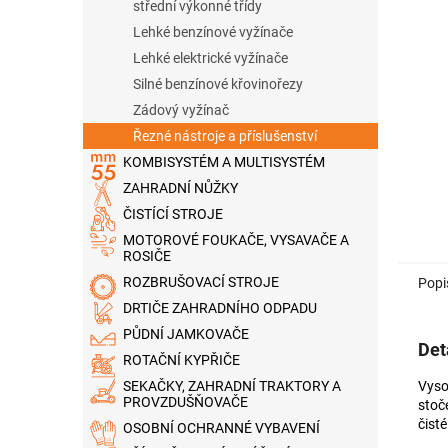
n
střední výkonné třídy
e
Lehké benzínové vyžínače
l
Lehké elektrické vyžínače
Silné benzínové křovinořezy
Zádový vyžínač
Řezné nástroje a příslušenství
KOMBISYSTÉM A MULTISYSTÉM
ZAHRADNÍ NŮŽKY
ČISTÍCÍ STROJE
MOTOROVÉ FOUKAČE, VYSAVAČE A
ROSIČE
ROZBRUŠOVACÍ STROJE
Popi
DRTIČE ZAHRADNÍHO ODPADU
PŮDNÍ JAMKOVAČE
Det
ROTAČNÍ KYPŘIČE
Vyso
SEKAČKY, ZAHRADNÍ TRAKTORY A
PROVZDUŠŇOVAČE
stoče
čisté
OSOBNÍ OCHRANNÉ VYBAVENÍ