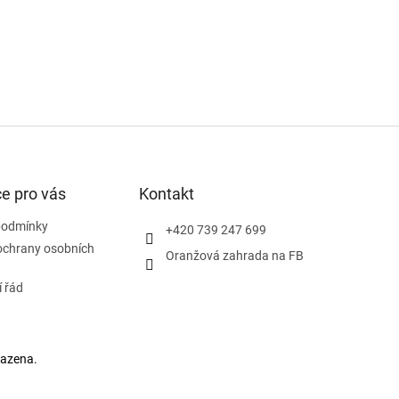
e pro vás
Kontakt
podmínky
+420 739 247 699
ochrany osobních
Oranžová zahrada na FB
 řád
razena.