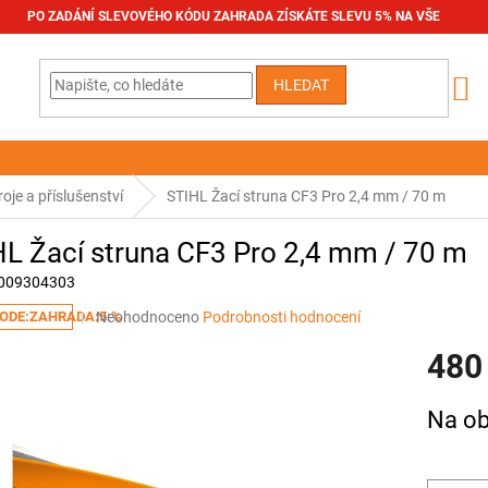
PO ZADÁNÍ SLEVOVÉHO KÓDU ZAHRADA ZÍSKÁTE SLEVU 5% NA VŠE
HLEDAT
oje a příslušenství
STIHL Žací struna CF3 Pro 2,4 mm / 70 m
L Žací struna CF3 Pro 2,4 mm / 70 m
009304303
Průměrné
Neohodnoceno
Podrobnosti hodnocení
ODE:ZAHRADA:5:%
hodnocení
480
produktu
je
0,0
Měrná
Na ob
z
cena:
5
hvězdiček.