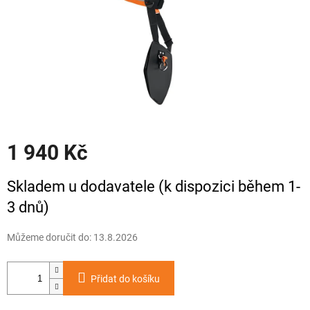
1 940 Kč
Měrná
Skladem u dodavatele (k dispozici během 1-
cena:
3 dnů)
Můžeme doručit do:
13.8.2026
Přidat do košíku