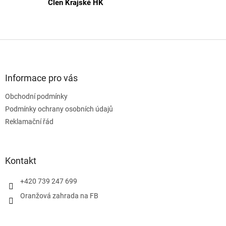
Člen Krajské HK
Z
á
p
a
Informace pro vás
t
Obchodní podmínky
í
Podmínky ochrany osobních údajů
Reklamační řád
Kontakt
+420 739 247 699
Oranžová zahrada na FB