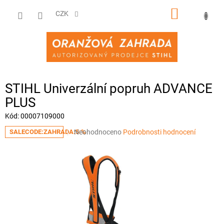
Přejít
NÁKUPNÍ
na
CZK
obsah
KOŠÍK
STIHL Univerzální popruh ADVANCE
PLUS
Kód:
00007109000
Průměrné
Neohodnoceno
Podrobnosti hodnocení
SALECODE:ZAHRADA:5:%
hodnocení
produktu
je
0,0
z
5
hvězdiček.