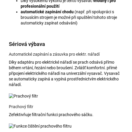
Díky vysokému výkonu je tento vysavač
vhodný i pro
profesionální použití
automatické zapínání chodu
(např. při spolupráci s
brousícím strojem je možné při spuštění tohoto stroje
automaticky zapínat odsávání)
Sériová výbava
Automatické zapínání a zásuvka pro elektr. nářadí
Díky adaptéru pro elektrické nářadí se prach odsává přímo
během vrtání, řezání nebo broušení. Zvlášť komfortní. přímé
připojení elektrického nářadí na univerzální vysavač. Vysavač
se automaticky zapíná a vypíná prostřednictvím elektrického
nářadí.
Prachový filtr
Zefektivňuje filtrační funkci prachového sáčku.