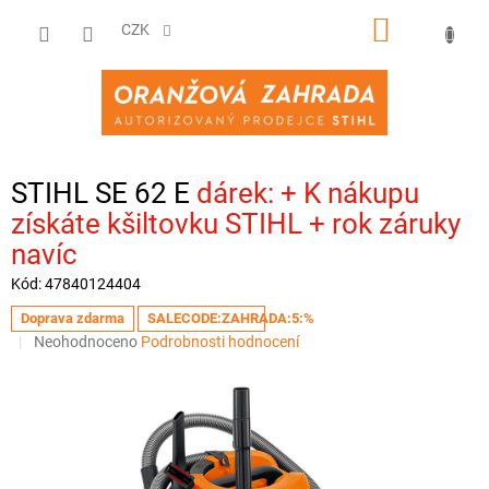
Přejít
NÁKUPNÍ
na
CZK
obsah
KOŠÍK
STIHL SE 62 E
+ K nákupu
získáte kšiltovku STIHL + rok záruky
navíc
Kód:
47840124404
Doprava zdarma
SALECODE:ZAHRADA:5:%
Průměrné
Neohodnoceno
Podrobnosti hodnocení
hodnocení
produktu
je
0,0
z
5
hvězdiček.