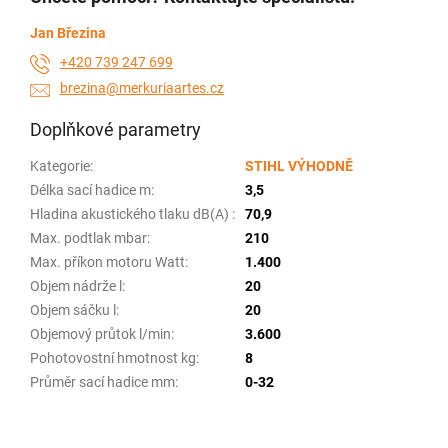
Jan Březina
+420 739 247 699
brezina@merkuriaartes.cz
Doplňkové parametry
Kategorie
:
STIHL VÝHODNĚ
Délka sací hadice m
:
3,5
Hladina akustického tlaku dB(A)
:
70,9
Max. podtlak mbar
:
210
Max. příkon motoru Watt
:
1.400
Objem nádrže l
:
20
Objem sáčku l
:
20
Objemový průtok l/min
:
3.600
Pohotovostní hmotnost kg
:
8
Průměr sací hadice mm
:
0-32