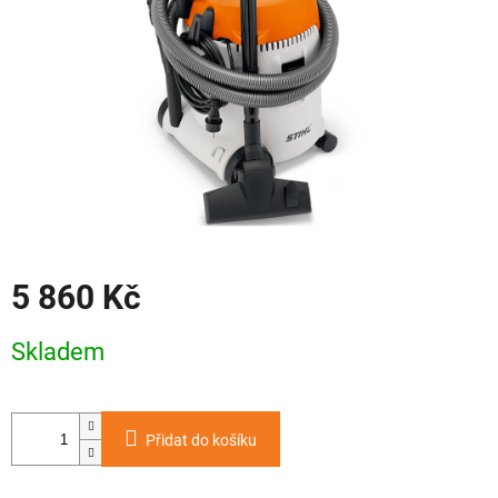
5 860 Kč
Měrná
Skladem
cena:
Přidat do košíku