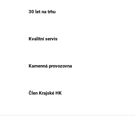
30 let na trhu
Kvalitní servis
Kamenná provozovna
Člen Krajské HK
Z
á
p