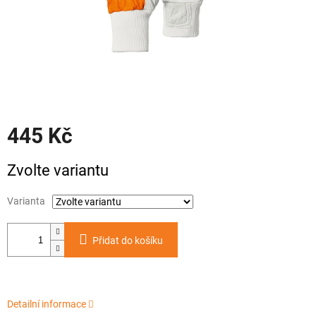
445 Kč
Měrná
Zvolte variantu
cena:
Varianta
Přidat do košíku
Detailní informace