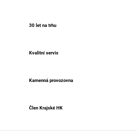
30 let na trhu
Kvalitní servis
Kamenná provozovna
Člen Krajské HK
Z