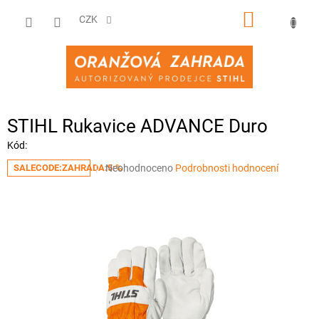
Přejít
NÁKUPNÍ
na
CZK
obsah
KOŠÍK
STIHL Rukavice ADVANCE Duro
Kód:
Průměrné
Neohodnoceno
Podrobnosti hodnocení
SALECODE:ZAHRADA:5:%
hodnocení
produktu
je
0,0
z
5
hvězdiček.