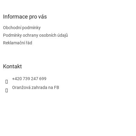
á
p
a
Informace pro vás
t
Obchodní podmínky
í
Podmínky ochrany osobních údajů
Reklamační řád
Kontakt
+420 739 247 699
Oranžová zahrada na FB