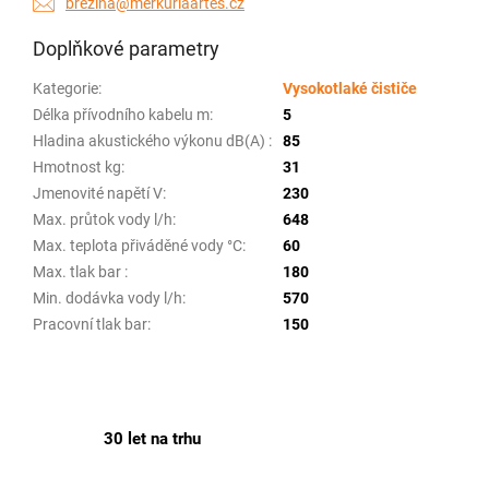
brezina@merkuriaartes.cz
Doplňkové parametry
Kategorie
:
Vysokotlaké čističe
Délka přívodního kabelu m
:
5
Hladina akustického výkonu dB(A)
:
85
Hmotnost kg
:
31
Jmenovité napětí V
:
230
Max. průtok vody l/h
:
648
Max. teplota přiváděné vody °C
:
60
Max. tlak bar
:
180
Min. dodávka vody l/h
:
570
Pracovní tlak bar
:
150
30 let na trhu