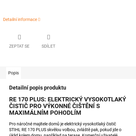
Detailní informace
ZEPTAT SE
SDÍLET
Popis
Detailní popis produktu
RE 170 PLUS: ELEKTRICKÝ VYSOKOTLAKÝ
ČISTIČ PRO VÝKONNÉ ČIŠTĚNÍ S
MAXIMÁLNÍM POHODLÍM
Pro náročné majitele domů je elektrický vysokotlaký čistič
STIHL RE 170 PLUS skvělou volbou, zvláště pak, pokud jde o
úklid kolem domu, například na terase. Komerční uživatelé