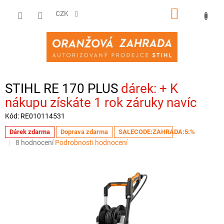
Přejít
NÁKUPNÍ
na
CZK
obsah
KOŠÍK
STIHL RE 170 PLUS
+ K
nákupu získáte 1 rok záruky navíc
Kód:
RE010114531
Dárek zdarma
Doprava zdarma
SALECODE:ZAHRADA:5:%
Průměrné
8 hodnocení
Podrobnosti hodnocení
hodnocení
produktu
je
4,4
z
5
hvězdiček.