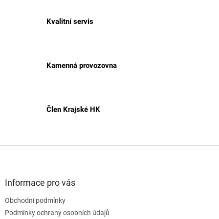
Kvalitní servis
Kamenná provozovna
Člen Krajské HK
Z
á
p
a
Informace pro vás
t
Obchodní podmínky
í
Podmínky ochrany osobních údajů