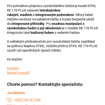
Pro pohodlnou přepravu vysokotlakého čističe je model STIHL
RE 170 PLUS vybaven
teleskopickou
rukojetí
,
madlem
a
integrovaným podvozkem
. Síťový kabel
můžete navinout na kabelové háčky a trysky bezpečně uložit
do
integrované přihrádky
. Pro
snadnou manipulaci s
vysokotlakou hadicí a její skladování
je v modelu RE 170 PLUS
integrován také
hadicový buben
s vedením hadice.
S volitelným příslušenstvím pro vysokotlaké čističe, například
se zpětnou klapkou STIHL, můžete přístroj STIHL RE 170 PLUS
využít i při specifických typech čištění.
Ke stažení
Katalog
Návod k použití
Chcete pomoci? Kontaktujte specialistu:
Jan Březina
+420 739 247 699