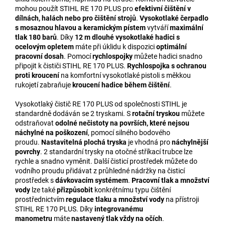
mohou použít STIHL RE 170 PLUS pro
efektivní čištění v
dílnách, halách nebo pro čištění strojů
.
Vysokotlaké čerpadlo
s mosaznou hlavou a keramickým pístem
vytváří
maximální
tlak 180 barů
. Díky
12 m dlouhé vysokotlaké hadici s
ocelovým opletem
máte při úklidu k dispozici
optimální
pracovní dosah
. Pomocí
rychlospojky
můžete hadici snadno
připojit k čističi STIHL RE 170 PLUS.
Rychlospojka s ochranou
proti kroucení
na komfortní vysokotlaké pistoli s měkkou
rukojetí zabraňuje
kroucení hadice během čištění
.
Vysokotlaký čistič RE 170 PLUS od společnosti STIHL je
standardně dodáván se 2 tryskami. S
rotační tryskou
můžete
odstraňovat
odolné nečistoty na površích, které nejsou
náchylné na poškození
, pomocí silného bodového
proudu.
Nastavitelná plochá tryska
je vhodná pro
náchylnější
povrchy
. 2 standardní trysky na otočné stříkací trubce lze
rychle a snadno vyměnit. Další čisticí prostředek můžete do
vodního proudu přidávat z průhledné nádržky na čisticí
prostředek s
dávkovacím systémem
.
Pracovní tlak a množství
vody
lze také
přizpůsobit
konkrétnímu typu čištění
prostřednictvím
regulace tlaku a množství vody
na přístroji
STIHL RE 170 PLUS. Díky
integrovanému
manometru
máte
nastavený tlak vždy na očích
.