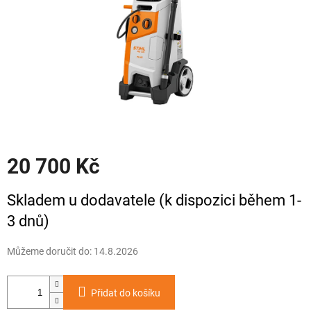
20 700 Kč
Měrná
Skladem u dodavatele (k dispozici během 1-
cena:
3 dnů)
Můžeme doručit do:
14.8.2026
Přidat do košíku