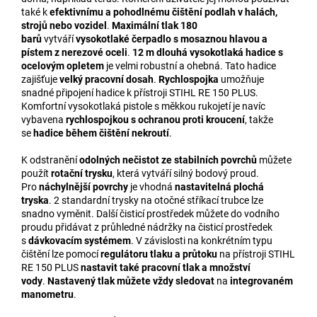
také k
efektivnímu a pohodlnému čištění podlah v halách,
strojů nebo vozidel
.
Maximální tlak 180
barů
vytváří
vysokotlaké čerpadlo s mosaznou hlavou a
pístem z nerezové oceli
.
12 m dlouhá vysokotlaká hadice s
ocelovým opletem
je velmi robustní a ohebná. Tato hadice
zajišťuje
velký pracovní dosah
.
Rychlospojka
umožňuje
snadné připojení hadice k přístroji STIHL RE 150 PLUS.
Komfortní vysokotlaká pistole s měkkou rukojetí je navíc
vybavena
rychlospojkou s ochranou proti kroucení
, takže
se
hadice během čištění nekroutí
.
K odstranění
odolných nečistot ze stabilních povrchů
můžete
použít
rotační trysku
, která vytváří silný bodový proud.
Pro
náchylnější povrchy
je vhodná
nastavitelná plochá
tryska
. 2 standardní trysky na otočné stříkací trubce lze
snadno vyměnit. Další čisticí prostředek můžete do vodního
proudu přidávat z průhledné nádržky na čisticí prostředek
s
dávkovacím systémem
. V závislosti na konkrétním typu
čištění lze pomocí
regulátoru tlaku a průtoku
na přístroji STIHL
RE 150 PLUS
nastavit také pracovní tlak a množství
vody
.
Nastavený tlak můžete vždy sledovat
na
integrovaném
manometru
.