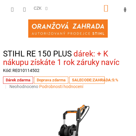
Přejít
NÁKUPNÍ
na
CZK
obsah
KOŠÍK
STIHL RE 150 PLUS
+ K
nákupu získáte 1 rok záruky navíc
Kód:
RE010114502
Dárek zdarma
Doprava zdarma
SALECODE:ZAHRADA:5:%
Průměrné
Neohodnoceno
Podrobnosti hodnocení
hodnocení
produktu
je
0,0
z
5
hvězdiček.