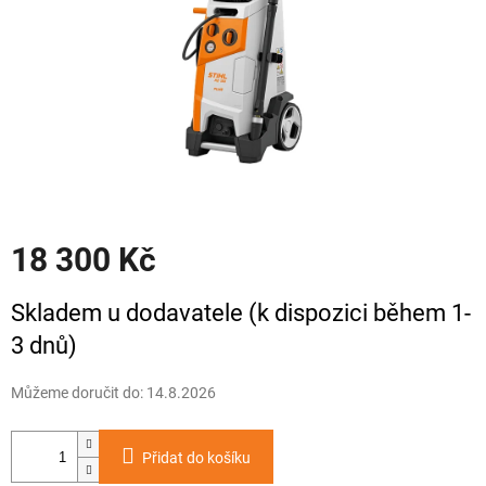
18 300 Kč
Měrná
Skladem u dodavatele (k dispozici během 1-
cena:
3 dnů)
Můžeme doručit do:
14.8.2026
Přidat do košíku