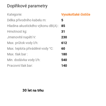
Doplňkové parametry
Kategorie
:
Vysokotlaké čističe
Délka přívodního kabelu m
:
5
Hladina akustického výkonu dB(A)
:
85
Hmotnost kg
:
31
Jmenovité napětí V
:
230
Max. průtok vody l/h
:
612
Max. teplota přiváděné vody °C
:
60
Max. tlak bar
:
180
Min. dodávka vody l/h
:
540
Pracovní tlak bar
:
140
30 let na trhu