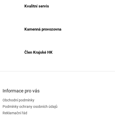
Kvalitní servis
Kamenná provozovna
Člen Krajské HK
Z
á
p
a
Informace pro vás
t
Obchodní podmínky
í
Podmínky ochrany osobních údajů
Reklamační řád