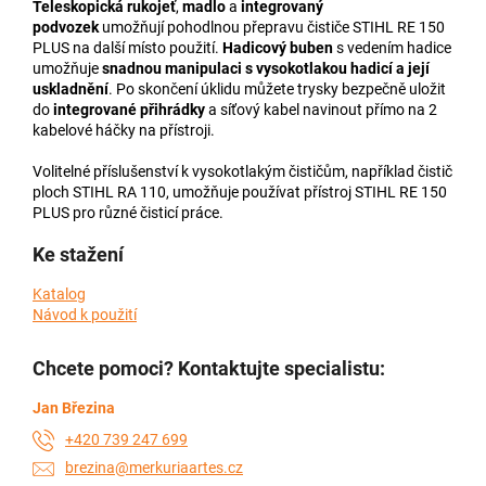
Teleskopická rukojeť
,
madlo
a
integrovaný
podvozek
umožňují pohodlnou přepravu čističe STIHL RE 150
PLUS na další místo použití.
Hadicový buben
s vedením hadice
umožňuje
snadnou manipulaci s vysokotlakou hadicí a její
uskladnění
. Po skončení úklidu můžete trysky bezpečně uložit
do
integrované přihrádky
a síťový kabel navinout přímo na 2
kabelové háčky na přístroji.
Volitelné příslušenství k vysokotlakým čističům, například čistič
ploch STIHL RA 110, umožňuje používat přístroj STIHL RE 150
PLUS pro různé čisticí práce.
Ke stažení
Katalog
Návod k použití
Chcete pomoci? Kontaktujte specialistu:
Jan Březina
+420 739 247 699
brezina@merkuriaartes.cz