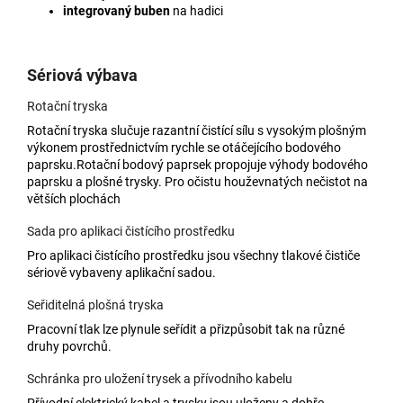
integrovaný buben
na hadici
Sériová výbava
Rotační tryska
Rotační tryska slučuje razantní čistící sílu s vysokým plošným
výkonem prostřednictvím rychle se otáčejícího bodového
paprsku.Rotační bodový paprsek propojuje výhody bodového
paprsku a plošné trysky. Pro očistu houževnatých nečistot na
větších plochách
Sada pro aplikaci čistícího prostředku
Pro aplikaci čistícího prostředku jsou všechny tlakové čističe
sériově vybaveny aplikační sadou.
Seřiditelná plošná tryska
Pracovní tlak lze plynule seřídit a přizpůsobit tak na různé
druhy povrchů.
Schránka pro uložení trysek a přívodního kabelu
Přívodní elektrický kabel a trysky jsou uloženy a dobře