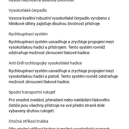
Vysokotlaké čerpadlo
Vysoce kvalitní robustní vysokotlaké čerpadlo vyrobeno z
hliníkové slitiny zajisťuje dlouhou životnost přístroje.
Rychloupínací systém
Rychloupínací systém usnadňuje a zrychluje propojení mezi
vysokotlakou hadicí a přístrojem. Tento systém rovněž
odstraňuje možnost zkroucení tlakové hadice.
Anti-Drill rychlospojky vysokotlaké hadice
Rychloupínací systém usnadňuje a zrychluje propojení mezi
vysokotlakou hadicí a pistolí. Tento systém rovněž odstraňuje
možnost zkroucení tlakové hadice.
Spodní transportní rukojeť
Pro snadné zvedání, přenášení nebo nakládání tlakového
čističe jsou všechny přístroje na své přední straně dole
vybaveny druhou rukojetí .
Otočná stříkací trubka
Díky otočné stříkací trubce je možné vysokotlaký paprsek