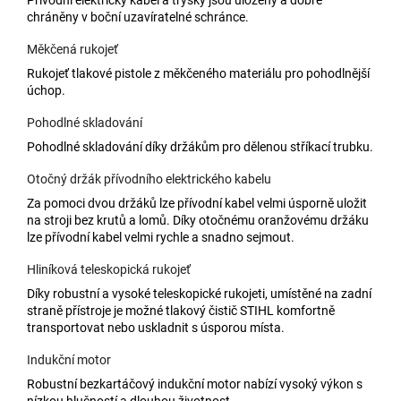
chráněny v boční uzavíratelné schránce.
Měkčená rukojeť
Rukojeť tlakové pistole z měkčeného materiálu pro pohodlnější
úchop.
Pohodlné skladování
Pohodlné skladování díky držákům pro dělenou stříkací trubku.
Otočný držák přívodního elektrického kabelu
Za pomoci dvou držáků lze přívodní kabel velmi úsporně uložit
na stroji bez krutů a lomů. Díky otočnému oranžovému držáku
lze přívodní kabel velmi rychle a snadno sejmout.
Hliníková teleskopická rukojeť
Díky robustní a vysoké teleskopické rukojeti, umístěné na zadní
straně přístroje je možné tlakový čistič STIHL komfortně
transportovat nebo uskladnit s úsporou místa.
Indukční motor
Robustní bezkartáčový indukční motor nabízí vysoký výkon s
nízkou hlučností a dlouhou životnost.