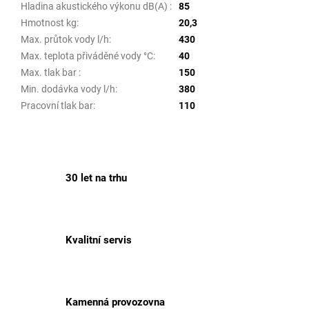
Hladina akustického výkonu dB(A)
:
85
Hmotnost kg
:
20,3
Max. průtok vody l/h
:
430
Max. teplota přiváděné vody °C
:
40
Max. tlak bar
:
150
Min. dodávka vody l/h
:
380
Pracovní tlak bar
:
110
30 let na trhu
Kvalitní servis
Kamenná provozovna