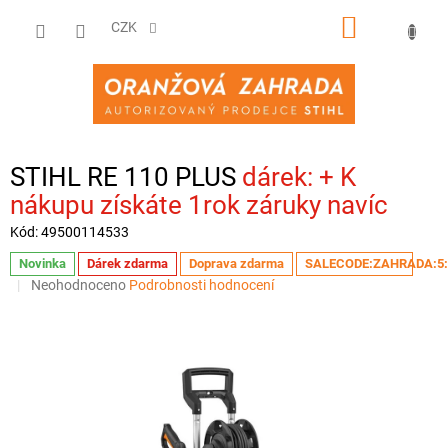
Přejít
NÁKUPNÍ
na
CZK
obsah
KOŠÍK
STIHL RE 110 PLUS
+ K
nákupu získáte 1rok záruky navíc
Kód:
49500114533
Novinka
Dárek zdarma
Doprava zdarma
SALECODE:ZAHRADA:5
Průměrné
Neohodnoceno
Podrobnosti hodnocení
hodnocení
produktu
je
0,0
z
5
hvězdiček.