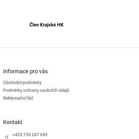
Člen Krajské HK
Z
á
p
a
Informace pro vás
t
Obchodní podmínky
í
Podmínky ochrany osobních údajů
Reklamační řád
Kontakt
+420 739 247 699