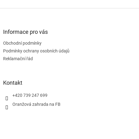
Z
á
p
a
Informace pro vás
t
Obchodní podmínky
í
Podmínky ochrany osobních údajů
Reklamační řád
Kontakt
+420 739 247 699
Oranžová zahrada na FB