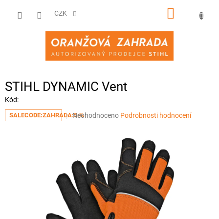
Přejít
NÁKUPNÍ
na
CZK
obsah
KOŠÍK
STIHL DYNAMIC Vent
Kód:
Průměrné
Neohodnoceno
Podrobnosti hodnocení
SALECODE:ZAHRADA:5:%
hodnocení
produktu
je
0,0
z
5
hvězdiček.