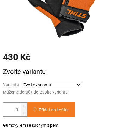
430 Kč
Měrná
Zvolte variantu
cena:
Varianta
Můžeme doručit do:
Zvolte variantu
Přidat do košíku
Gumový lem se suchým zipem