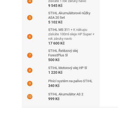
získáte 1 rok záruky navíc
9 545 Kč
STIHL Akumulátorové nůžky
ASA 20 Set
5 102 Kč
STIHL MS 311
+ K nákupu
získáte 100ml oleje HP Super +
rok záruky navíc
17 600 Kč
STIHL Řetězový olej
ForestPlus 5l
500 Kč
STIHL Motorový olej HP 5l
1 220 Kč
Plnící systém na palivo STIHL
340 Kč
STIHL Akumulátor AS 2
999 Kč
Z
á