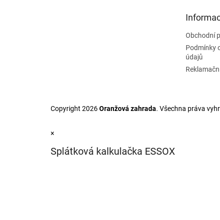
p
a
Informac
t
Obchodní 
í
Podmínky 
údajů
Reklamační
Copyright 2026
Oranžová zahrada
. Všechna práva vyh
×
Splátková kalkulačka ESSOX