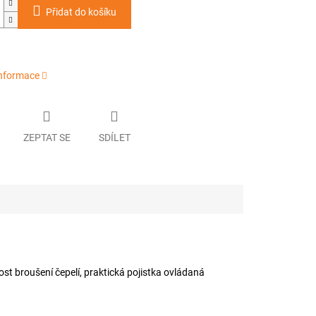
Přidat do košíku
informace
ZEPTAT SE
SDÍLET
st broušení čepelí, praktická pojistka ovládaná