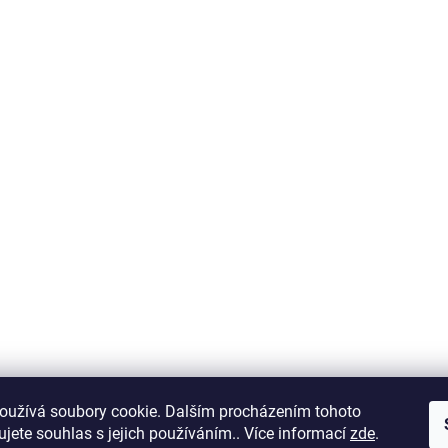
oužívá soubory cookie. Dalším procházením tohoto
jete souhlas s jejich používáním.. Více informací
zde
.