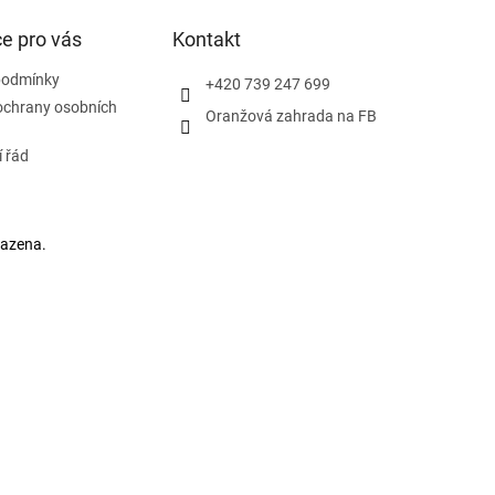
e pro vás
Kontakt
podmínky
+420 739 247 699
ochrany osobních
Oranžová zahrada na FB
 řád
razena.