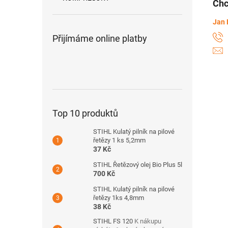
Chc
Jan 
Přijímáme online platby
Top 10 produktů
STIHL Kulatý pilník na pilové
řetězy 1 ks 5,2mm
37 Kč
STIHL Řetězový olej Bio Plus 5l
700 Kč
STIHL Kulatý pilník na pilové
řetězy 1ks 4,8mm
38 Kč
STIHL FS 120
K nákupu