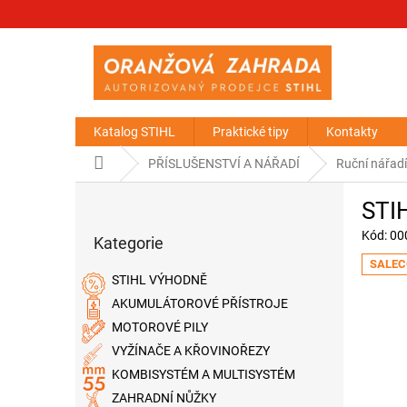
Přejít
na
obsah
Katalog STIHL
Praktické tipy
Kontakty
Domů
PŘÍSLUŠENSTVÍ A NÁŘADÍ
Ruční nářad
P
STI
o
Přeskočit
s
Kód:
00
Kategorie
kategorie
t
SALEC
r
STIHL VÝHODNĚ
a
AKUMULÁTOROVÉ PŘÍSTROJE
n
MOTOROVÉ PILY
n
í
VYŽÍNAČE A KŘOVINOŘEZY
p
KOMBISYSTÉM A MULTISYSTÉM
a
ZAHRADNÍ NŮŽKY