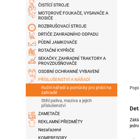
n
ČISTÍCÍ STROJE
e
MOTOROVÉ FOUKAČE, VYSAVAČE A
l
ROSIČE
ROZBRUŠOVACÍ STROJE
DRTIČE ZAHRADNÍHO ODPADU
PŮDNÍ JAMKOVAČE
ROTAČNÍ KYPŘIČE
SEKAČKY, ZAHRADNÍ TRAKTORY A
PROVZDUŠŇOVAČE
OSOBNÍ OCHRANNÉ VYBAVENÍ
PŘÍSLUŠENSTVÍ A NÁŘADÍ
Ruční nářadí a pomůcky pro práci na
Popi
zahradě
Stihl paliva, maziva a jejich
příslušenství
Det
ZAMETAČE
Zákl
REKLAMNÍ PŘEDMĚTY
jedn
Nezařazené
KOMPRESORY