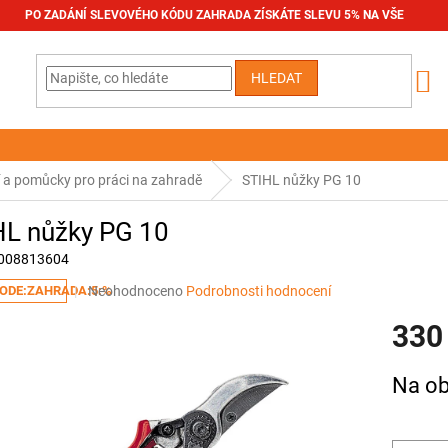
PO ZADÁNÍ SLEVOVÉHO KÓDU ZAHRADA ZÍSKÁTE SLEVU 5% NA VŠE
HLEDAT
í a pomůcky pro práci na zahradě
STIHL nůžky PG 10
HL nůžky PG 10
008813604
Průměrné
Neohodnoceno
Podrobnosti hodnocení
ODE:ZAHRADA:5:%
hodnocení
330
produktu
je
0,0
Měrná
Na ob
z
cena:
5
hvězdiček.