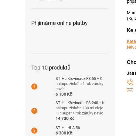
příp
Mani
(Kur
Přijímáme online platby
Ke 
Kata
Návo
Chc
Top 10 produktů
Jan 
STIHL Křovinořez FS 55
+ K
nákupu získáte 1 rok záruky
navíc
6 100 Kč
STIHL Křovinořez FS 240
+ K
nákupu získáte 100 ml oleje
HP Super + rok záruky navíc
14 730 Kč
STIHL HLA 56
6 300 Kč