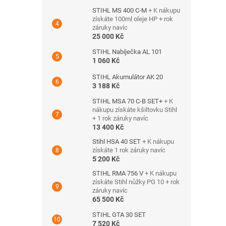
STIHL MS 400 C-M
+ K nákupu
získáte 100ml oleje HP + rok
záruky navíc
25 000 Kč
STIHL Nabíječka AL 101
1 060 Kč
STIHL Akumulátor AK 20
3 188 Kč
STIHL MSA 70 C-B SET+
+ K
nákupu získáte kšiltovku Stihl
+ 1 rok záruky navíc
13 400 Kč
Stihl HSA 40 SET
+ K nákupu
získáte 1 rok záruky navíc
5 200 Kč
STIHL RMA 756 V
+ K nákupu
získáte Stihl nůžky PG 10 + rok
záruky navíc
65 500 Kč
STIHL GTA 30 SET
7 520 Kč