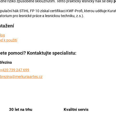
adné riziko způsobené sklouznutím. Tento praktický lesnický hák se díky
p
pulační hák STIHL FP 10 získal certifikaci KWF-Profi, kterou uděluje Kura
atorium pro lesnické práce a lesnickou techniku, z.s.).
stažení
log
d k použití
ete pomoci? Kontaktujte specialistu:
Březina
+420 739 247 699
brezina@merkuriaartes.cz
30 let na trhu
Kvalitní servis