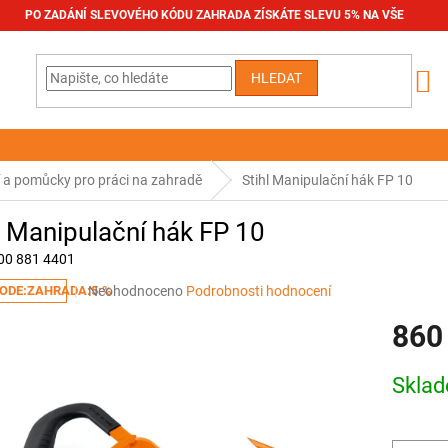
PO ZADÁNÍ SLEVOVÉHO KÓDU ZAHRADA ZÍSKÁTE SLEVU 5% NA VŠE
HLEDAT
í a pomůcky pro práci na zahradě
Stihl Manipulační hák FP 10
l Manipulační hák FP 10
00 881 4401
Průměrné
Neohodnoceno
Podrobnosti hodnocení
ODE:ZAHRADA:5:%
hodnocení
860
produktu
je
0,0
Měrná
Skla
z
cena:
5
hvězdiček.