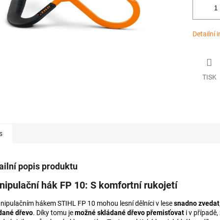
Detailní 
TISK
s
ailní popis produktu
ipulační hák FP 10: S komfortní rukojetí
nipulačním hákem STIHL FP 10 mohou lesní dělníci v lese
snadno zvedat,
dané dřevo
. Díky tomu je
možné skládané dřevo přemisťovat
i v případě