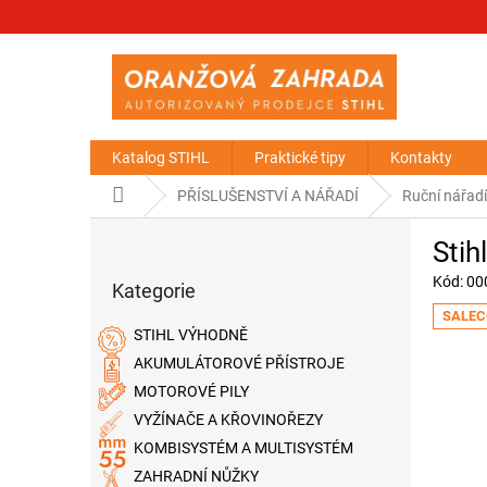
Přejít
na
obsah
Katalog STIHL
Praktické tipy
Kontakty
Domů
PŘÍSLUŠENSTVÍ A NÁŘADÍ
Ruční nářad
P
Stih
o
Přeskočit
s
Kód:
00
Kategorie
kategorie
t
SALEC
r
STIHL VÝHODNĚ
a
AKUMULÁTOROVÉ PŘÍSTROJE
n
MOTOROVÉ PILY
n
í
VYŽÍNAČE A KŘOVINOŘEZY
p
KOMBISYSTÉM A MULTISYSTÉM
a
ZAHRADNÍ NŮŽKY