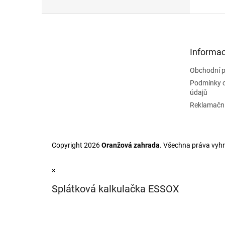
Z
á
p
a
Informac
t
Obchodní 
í
Podmínky 
údajů
Reklamační
Copyright 2026
Oranžová zahrada
. Všechna práva vyh
×
Splátková kalkulačka ESSOX