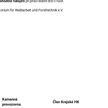
ohodlné rukojeti
při práci dobře drží v ruce.
torium für Waldarbeit und Forsttechnik e.V.
Kamenná
Člen Krajské HK
provozovna