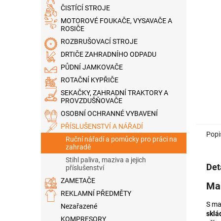
n
ČISTÍCÍ STROJE
e
MOTOROVÉ FOUKAČE, VYSAVAČE A
l
ROSIČE
ROZBRUŠOVACÍ STROJE
DRTIČE ZAHRADNÍHO ODPADU
PŮDNÍ JAMKOVAČE
ROTAČNÍ KYPŘIČE
SEKAČKY, ZAHRADNÍ TRAKTORY A
PROVZDUŠŇOVAČE
OSOBNÍ OCHRANNÉ VYBAVENÍ
PŘÍSLUŠENSTVÍ A NÁŘADÍ
Popi
Ruční nářadí a pomůcky pro práci na
zahradě
Stihl paliva, maziva a jejich
Det
příslušenství
ZAMETAČE
Man
REKLAMNÍ PŘEDMĚTY
S ma
Nezařazené
sklá
KOMPRESORY