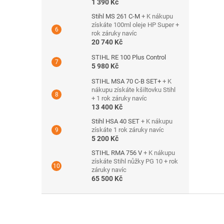
1 390 Kč
Stihl MS 261 C-M
+ K nákupu
získáte 100ml oleje HP Super +
rok záruky navíc
20 740 Kč
STIHL RE 100 Plus Control
5 980 Kč
STIHL MSA 70 C-B SET+
+ K
nákupu získáte kšiltovku Stihl
+ 1 rok záruky navíc
13 400 Kč
Stihl HSA 40 SET
+ K nákupu
získáte 1 rok záruky navíc
5 200 Kč
STIHL RMA 756 V
+ K nákupu
získáte Stihl nůžky PG 10 + rok
záruky navíc
65 500 Kč
Z
á
p