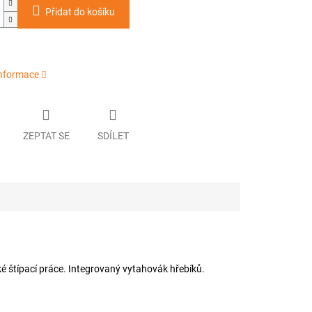
Přidat do košíku
informace
ZEPTAT SE
SDÍLET
é štípací práce. Integrovaný vytahovák hřebíků.