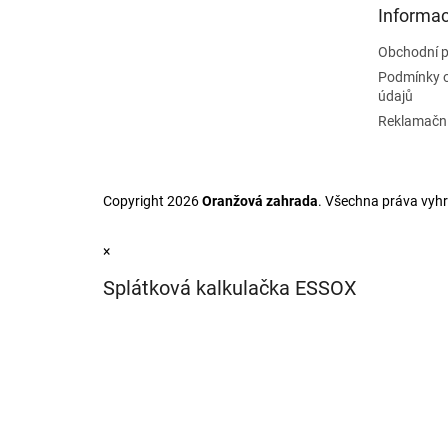
a
Informac
t
Obchodní 
í
Podmínky 
údajů
Reklamační
Copyright 2026
Oranžová zahrada
. Všechna práva vyh
×
Splátková kalkulačka ESSOX