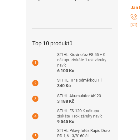
Jan 
Top 10 produktů
STIHL Křovinořez FS 55
+ K
nákupu získáte 1 rok záruky
navíc
6 100 Kč
STIHL HP s odměrkou 1 l
340 Kč
STIHL Akumulátor AK 20
3 188 Kč
STIHL FS 120
K nákupu
získáte 1 rok záruky navíc
9 545 Kč
STIHL Pilový řetěz Rapid Duro
RD 1,6 - 3/8" 60 čl.