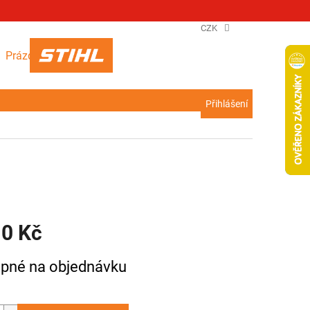
CZK
NÁKUPNÍ
Prázdný košík
KOŠÍK
Přihlášení
10 Kč
pné na objednávku