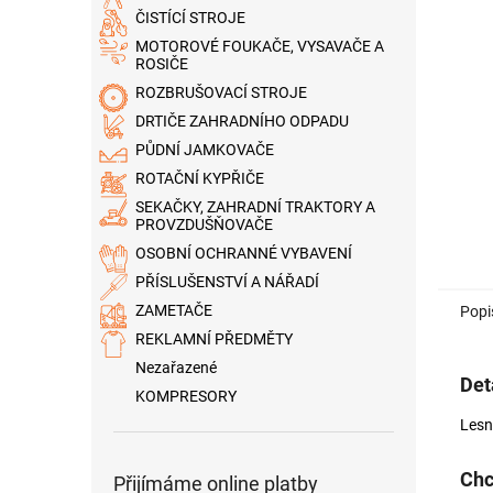
n
ČISTÍCÍ STROJE
e
MOTOROVÉ FOUKAČE, VYSAVAČE A
l
ROSIČE
ROZBRUŠOVACÍ STROJE
DRTIČE ZAHRADNÍHO ODPADU
PŮDNÍ JAMKOVAČE
ROTAČNÍ KYPŘIČE
SEKAČKY, ZAHRADNÍ TRAKTORY A
PROVZDUŠŇOVAČE
OSOBNÍ OCHRANNÉ VYBAVENÍ
PŘÍSLUŠENSTVÍ A NÁŘADÍ
ZAMETAČE
Popi
REKLAMNÍ PŘEDMĚTY
Nezařazené
Det
KOMPRESORY
Lesn
Chc
Přijímáme online platby