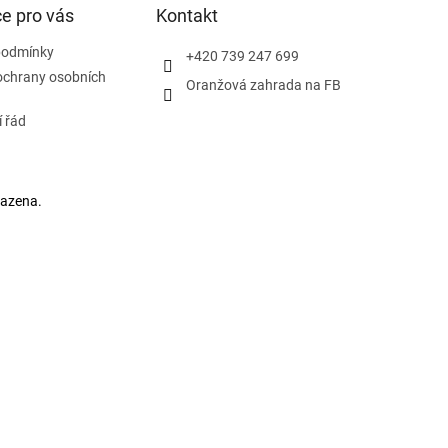
e pro vás
Kontakt
podmínky
+420 739 247 699
ochrany osobních
Oranžová zahrada na FB
 řád
razena.