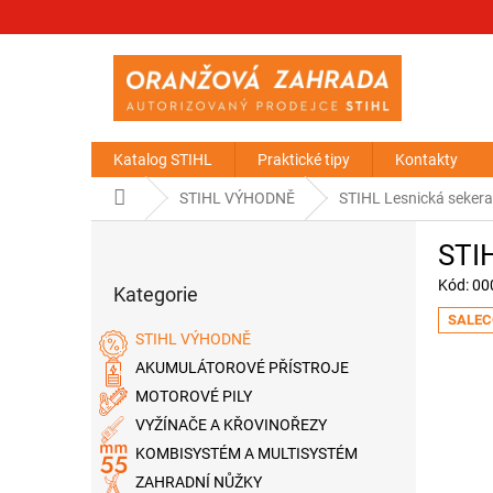
Přejít
na
obsah
Katalog STIHL
Praktické tipy
Kontakty
Domů
STIHL VÝHODNĚ
STIHL Lesnická sekera
P
STIH
o
Přeskočit
s
Kód:
00
Kategorie
kategorie
t
SALEC
r
STIHL VÝHODNĚ
a
AKUMULÁTOROVÉ PŘÍSTROJE
n
MOTOROVÉ PILY
n
í
VYŽÍNAČE A KŘOVINOŘEZY
p
KOMBISYSTÉM A MULTISYSTÉM
a
ZAHRADNÍ NŮŽKY