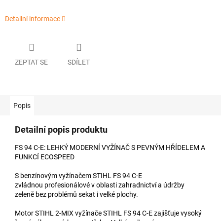
Detailní informace
ZEPTAT SE
SDÍLET
Popis
Detailní popis produktu
FS 94 C-E: LEHKÝ MODERNÍ VYŽÍNAČ S PEVNÝM HŘÍDELEM A
FUNKCÍ ECOSPEED
S benzínovým vyžínačem STIHL FS 94 C-E
zvládnou profesionálové v oblasti zahradnictví a údržby
zeleně bez problémů sekat i velké plochy.
Motor STIHL 2-MIX vyžínače STIHL FS 94 C-E zajišťuje vysoký