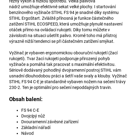
řezný výkon a nízkou spotřebu. Velká palivová
nádrž umožňuje efektivně sekat velké plochy. I startování
benzínového vyžínače STIHL FS 94 je snadné díky systému
STIHL ErgoStart. Zvláště přínosná je funkce částečného
zatížení STIHL ECOSPEED, která umožňuje plynulé nastavení
otáček přímo na ovládací rukojeti. Díky tomu můžete v
závislosti na situaci ušetřit palivo. Kromě toho má přístroj
výrazně nižší tendenci se při částečném zatížení smýkat.
Vyžínač je vybaven ergonomickou obouruční rukojetí (žací
rukojetí). Tvar žací rukojeti podporuje přirozený pohyb
vyžínače a pomáhá tak pracovat s maximální efektivitou.
Sériově dodávaný pohodlný dvojramenní postroj STIHL vám
usnadní dlouhodobou práci a šetří vaše svaly a klouby. Vyžínač
STIHL FS 94 C-E je standardně vybaven nožem na sečení trávy
230-2. Ten je optimální pro sečení nepoddajných travin.
Obsah balení:
FS 94 C-E
Dvojcípý nůž
Dvouramenní závěsné zařízení
Základní nářadí
Návod