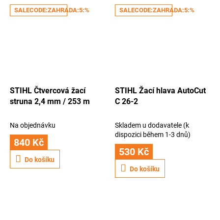
SALECODE:ZAHRADA:5:%
SALECODE:ZAHRADA:5:%
STIHL Čtvercová žací
STIHL Žací hlava AutoCut
struna 2,4 mm / 253 m
C 26-2
Na objednávku
Skladem u dodavatele (k
dispozici během 1-3 dnů)
840 Kč
530 Kč
Do košíku
Do košíku