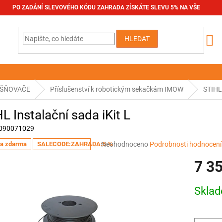
PO ZADÁNÍ SLEVOVÉHO KÓDU ZAHRADA ZÍSKÁTE SLEVU 5% NA VŠE
HLEDAT
UŠŇOVAČE
Příslušenství k robotickým sekačkám IMOW
STIHL 
L Instalační sada iKit L
090071029
Průměrné
Neohodnoceno
Podrobnosti hodnocení
a zdarma
SALECODE:ZAHRADA:5:%
hodnocení
7 3
produktu
je
0,0
Měrná
Skla
z
cena:
5
hvězdiček.