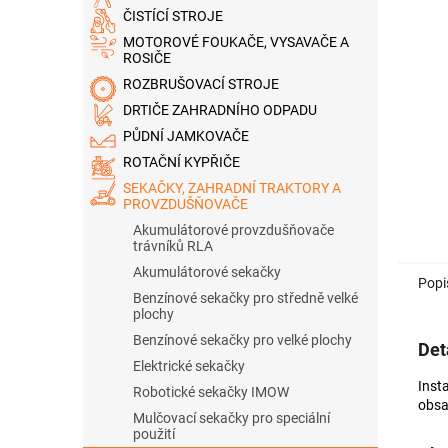
n
ČISTÍCÍ STROJE
e
MOTOROVÉ FOUKAČE, VYSAVAČE A
l
ROSIČE
ROZBRUŠOVACÍ STROJE
DRTIČE ZAHRADNÍHO ODPADU
PŮDNÍ JAMKOVAČE
ROTAČNÍ KYPŘIČE
SEKAČKY, ZAHRADNÍ TRAKTORY A
PROVZDUŠŇOVAČE
Akumulátorové provzdušňovače
trávníků RLA
Akumulátorové sekačky
Popi
Benzínové sekačky pro středně velké
plochy
Benzínové sekačky pro velké plochy
Det
Elektrické sekačky
Inst
Robotické sekačky IMOW
obsah
Mulčovací sekačky pro speciální
použití