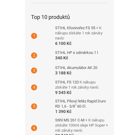
Top 10 produktů
STIHL Křovinořez FS 55
+ K
nákupu získáte 1 rok záruky
navíc
6 100 Kč
STIHL HP s odměrkou 1 l
340 Kč
STIHL Akumulátor AK 20
3 188 Kč
STIHL FS 120
K nákupu
získáte 1 rok záruky navíc
9 545 Kč
STIHL Pilový řetěz Rapid Duro
RD 1,6 - 3/8" 60 čl.
1 390 Kč
Stihl MS 261 C-M
+ K nákupu
získáte 100ml oleje HP Super +
rok záruky navíc