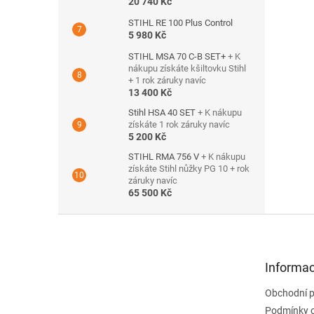
20 740 Kč
STIHL RE 100 Plus Control
5 980 Kč
STIHL MSA 70 C-B SET+
+ K
nákupu získáte kšiltovku Stihl
+ 1 rok záruky navíc
13 400 Kč
Stihl HSA 40 SET
+ K nákupu
získáte 1 rok záruky navíc
5 200 Kč
STIHL RMA 756 V
+ K nákupu
získáte Stihl nůžky PG 10 + rok
záruky navíc
65 500 Kč
Z
á
p
a
Informac
t
Obchodní 
í
Podmínky 