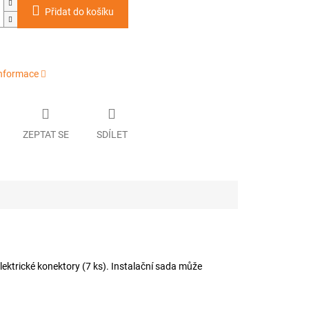
Přidat do košíku
informace
ZEPTAT SE
SDÍLET
elektrické konektory (7 ks). Instalační sada může