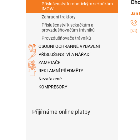
Chc
Příslušenství k robotickým sekačkám
IMOW
Jan 
Zahradní traktory
Příslušenství k sekačkám a
provzdušňovačům trávníků
Provzdušňovače trávníků
OSOBNÍ OCHRANNÉ VYBAVENÍ
PŘÍSLUŠENSTVÍ A NÁŘADÍ
ZAMETAČE
REKLAMNÍ PŘEDMĚTY
Nezařazené
KOMPRESORY
Přijímáme online platby