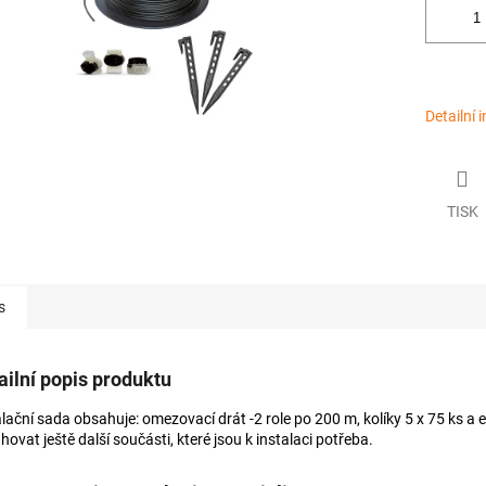
Detailní 
TISK
s
ailní popis produktu
alační sada obsahuje: omezovací drát -2 role po 200 m, kolíky 5 x 75 ks a 
ovat ještě další součásti, které jsou k instalaci potřeba.