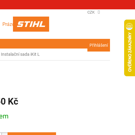
CZK
NÁKUPNÍ
Prázdný košík
KOŠÍK
Přihlášení
Instalační sada iKit L
50 Kč
dem