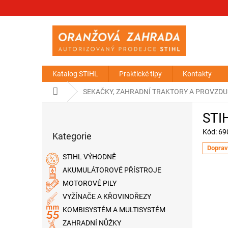
Přejít
na
obsah
Katalog STIHL
Praktické tipy
Kontakty
Domů
SEKAČKY, ZAHRADNÍ TRAKTORY A PROVZD
P
STIH
o
Přeskočit
s
Kód:
69
Kategorie
kategorie
t
Doprav
r
STIHL VÝHODNĚ
a
AKUMULÁTOROVÉ PŘÍSTROJE
n
MOTOROVÉ PILY
n
í
VYŽÍNAČE A KŘOVINOŘEZY
p
KOMBISYSTÉM A MULTISYSTÉM
a
ZAHRADNÍ NŮŽKY