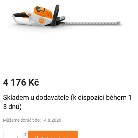
4 176 Kč
Měrná
Skladem u dodavatele (k dispozici během 1-
cena:
3 dnů)
Můžeme doručit do:
14.8.2026