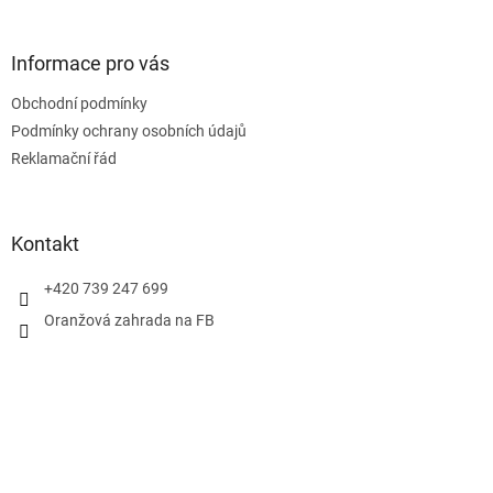
á
p
a
Informace pro vás
t
Obchodní podmínky
í
Podmínky ochrany osobních údajů
Reklamační řád
Kontakt
+420 739 247 699
Oranžová zahrada na FB