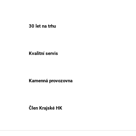
30 let na trhu
Kvalitní servis
Kamenná provozovna
Člen Krajské HK
Z