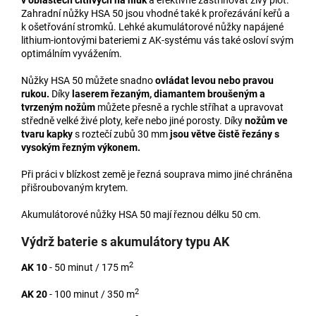
Zahradní nůžky HSA 50 jsou vhodné také k prořezávání keřů a
k ošetřování stromků. Lehké akumulátorové nůžky napájené
lithium-iontovými bateriemi z AK-systému vás také osloví svým
optimálním vyvážením.
Nůžky HSA 50 můžete snadno
ovládat levou nebo pravou
rukou.
Díky
laserem řezaným, diamantem broušeným a
tvrzeným nožům
můžete přesně a rychle stříhat a upravovat
středně velké živé ploty, keře nebo jiné porosty. Díky
nožům ve
tvaru kapky
s roztečí zubů 30 mm
jsou větve čistě řezány s
vysokým řezným výkonem.
Při práci v blízkost země je řezná souprava mimo jiné chráněna
přišroubovaným krytem.
Akumulátorové nůžky HSA 50 mají řeznou délku 50 cm.
Výdrž baterie s akumulátory typu AK
2
AK 10
- 50 minut / 175 m
2
AK 20
- 100 minut / 350 m