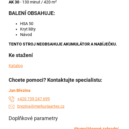
2
AK 30
- 130 minut / 420 m
BALENÍ OBSAHUJE:
HSA 50
Kryt lišty
Návod
TENTO STROJ NEOBSAHUJE AKUMULÁTOR A NABÍJEČKU.
Ke stažení
Katalog
Chcete pomoci? Kontaktujte specialistu:
Jan Březina
+420 739 247 699
brezina@merkuriaartes.cz
Doplňkové parametry
Akumulátorové zahradní