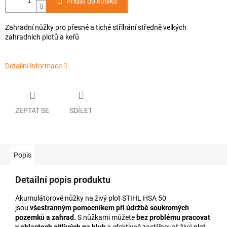
Přidat do košíku
Zahradní nůžky pro přesné a tiché stříhání středně velkých
zahradních plotů a keřů
Detailní informace
ZEPTAT SE
SDÍLET
Popis
Detailní popis produktu
Akumulátorové nůžky na živý plot STIHL HSA 50
jsou
všestranným pomocníkem při údržbě soukromých
pozemků a zahrad.
S nůžkami můžete
bez problému pracovat
v oblastech citlivých na hluk
a efektivně zastřihovat živý plot.