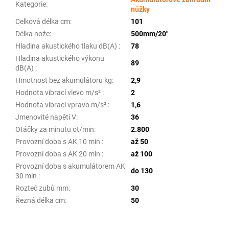
Kategorie
:
nůžky
Celková délka cm
:
101
Délka nože
:
500mm/20"
Hladina akustického tlaku dB(A)
:
78
Hladina akustického výkonu
89
dB(A)
:
Hmotnost bez akumulátoru kg
:
2,9
Hodnota vibrací vlevo m/s²
:
2
Hodnota vibrací vpravo m/s²
:
1,6
Jmenovité napětí V
:
36
Otáčky za minutu ot/min
:
2.800
Provozní doba s AK 10 min
:
až 50
Provozní doba s AK 20 min
:
až 100
Provozní doba s akumulátorem AK
do 130
30 min
:
Rozteč zubů mm
:
30
Řezná délka cm
:
50