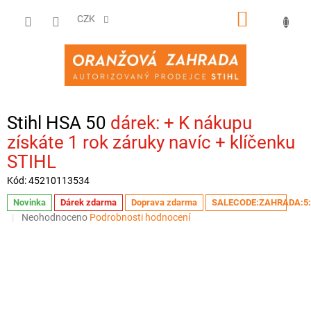
Přejít
NÁKUPNÍ
na
CZK
obsah
KOŠÍK
Stihl HSA 50
+ K nákupu
získáte 1 rok záruky navíc + klíčenku
STIHL
Kód:
45210113534
Novinka
Dárek zdarma
Doprava zdarma
SALECODE:ZAHRADA:5
Průměrné
Neohodnoceno
Podrobnosti hodnocení
hodnocení
produktu
je
0,0
z
5
hvězdiček.