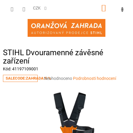
Přejít
NÁKUPNÍ
na
CZK
obsah
KOŠÍK
STIHL Dvouramenné závěsné
zařízení
Kód:
41197109001
Průměrné
Neohodnoceno
Podrobnosti hodnocení
SALECODE:ZAHRADA:5:%
hodnocení
produktu
je
0,0
z
5
hvězdiček.