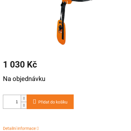
1 030 Kč
Měrná
Na objednávku
cena:
Přidat do košíku
Detailní informace