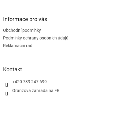
á
p
a
Informace pro vás
t
Obchodní podmínky
í
Podmínky ochrany osobních údajů
Reklamační řád
Kontakt
+420 739 247 699
Oranžová zahrada na FB