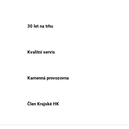
30 let na trhu
Kvalitní servis
Kamenná provozovna
Člen Krajské HK
Z